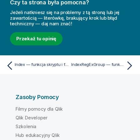
Czy ta strona była pomocna?
Jeżeli natkniesz się na problemy z tą stroną lub jej
zawartością — literówkę, brakujący krok lub błąd
techniczny — daj nam znać!
Przekaż tu opinię
Index — funkcja skryptu i funkcja wykresu
IndexRegExGroup — funkcja skryptu i funkcja wykresu
Zasoby Pomocy
Filmy pomocy dla Qlik
Qlik Developer
Szkolenia
Hub edukacyjny Qlik