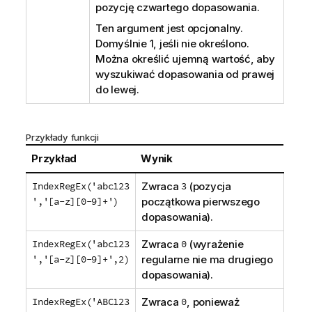
pozycję czwartego dopasowania.
Ten argument jest opcjonalny.
Domyślnie
1
, jeśli nie określono.
Można określić ujemną wartość, aby
wyszukiwać dopasowania od prawej
do lewej.
Przykłady funkcji
Przykład
Wynik
IndexRegEx('abc123
Zwraca
3
(pozycja
','[a-z][0-9]+')
początkowa pierwszego
dopasowania).
IndexRegEx('abc123
Zwraca
0
(wyrażenie
','[a-z][0-9]+',2)
regularne nie ma drugiego
dopasowania).
IndexRegEx('ABC123
Zwraca
0
, ponieważ