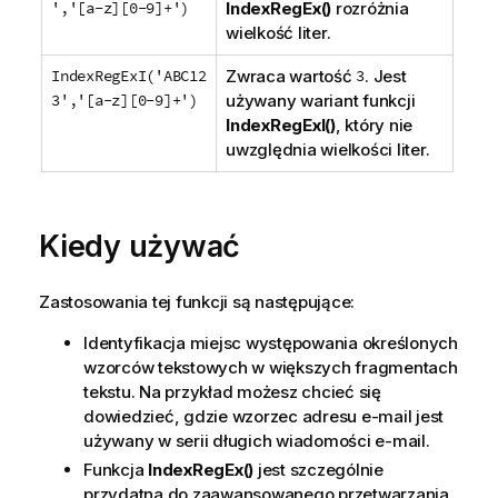
','[a-z][0-9]+')
IndexRegEx()
rozróżnia
wielkość liter.
IndexRegExI('ABC12
Zwraca wartość
3
. Jest
3','[a-z][0-9]+')
używany wariant funkcji
IndexRegExI()
, który nie
uwzględnia wielkości liter.
Kiedy używać
Zastosowania tej funkcji są następujące:
Identyfikacja miejsc występowania określonych
wzorców tekstowych w większych fragmentach
tekstu. Na przykład możesz chcieć się
dowiedzieć, gdzie wzorzec adresu e-mail jest
używany w serii długich wiadomości e-mail.
Funkcja
IndexRegEx()
jest szczególnie
przydatna do zaawansowanego przetwarzania