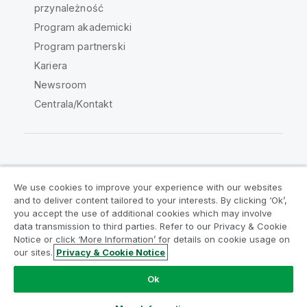
przynależność
Program akademicki
Program partnerski
Kariera
Newsroom
Centrala/Kontakt
Społeczność Qlik
We use cookies to improve your experience with our websites
and to deliver content tailored to your interests. By clicking ‘Ok’,
Umowy prawne
Warunki produktu
you accept the use of additional cookies which may involve
data transmission to third parties. Refer to our Privacy & Cookie
Legal Policies
Legal Policies
Notice or click ‘More Information’ for details on cookie usage on
Warunki korzystania
Znaki towarowe
our sites.
Privacy & Cookie Notice
Do Not Share My Info
Ok
Copyright © 1993-2026 QlikTech International AB. Wszelkie
prawa zastrzeżone.