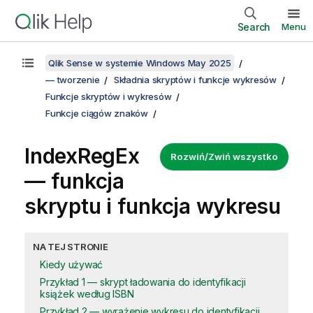
Search
Menu
Qlik Sense w systemie Windows May 2025
— tworzenie
Składnia skryptów i funkcje wykresów
Funkcje skryptów i wykresów
Funkcje ciągów znaków
IndexRegEx
Rozwiń/Zwiń wszystko
— funkcja
skryptu i funkcja wykresu
NA TEJ STRONIE
Kiedy używać
Przykład 1 — skrypt ładowania do identyfikacji
książek według ISBN
Przykład 2 — wyrażenie wykresu do identyfikacji