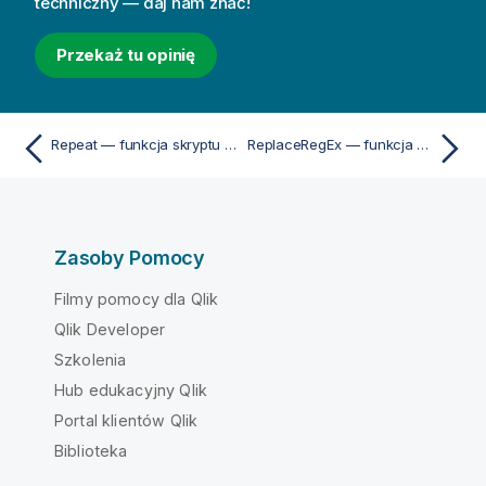
techniczny — daj nam znać!
Przekaż tu opinię
Repeat — funkcja skryptu i funkcja wykresu
ReplaceRegEx — funkcja skryptu i funkcja wykresu
Zasoby Pomocy
Filmy pomocy dla Qlik
Qlik Developer
Szkolenia
Hub edukacyjny Qlik
Portal klientów Qlik
Biblioteka