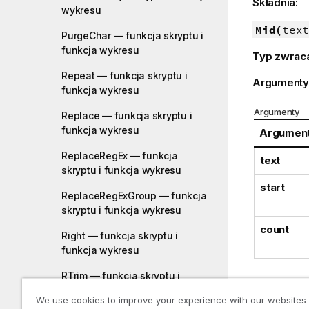
Składnia:
wykresu
Mid(
text
PurgeChar — funkcja skryptu i
funkcja wykresu
Typ zwrac
Repeat — funkcja skryptu i
Argumenty
funkcja wykresu
Argumenty
Replace — funkcja skryptu i
funkcja wykresu
Argumen
ReplaceRegEx — funkcja
text
skryptu i funkcja wykresu
start
ReplaceRegExGroup — funkcja
skryptu i funkcja wykresu
count
Right — funkcja skryptu i
funkcja wykresu
RTrim — funkcja skryptu i
funkcja wykresu
Przyk
We use cookies to improve your experience with our websites