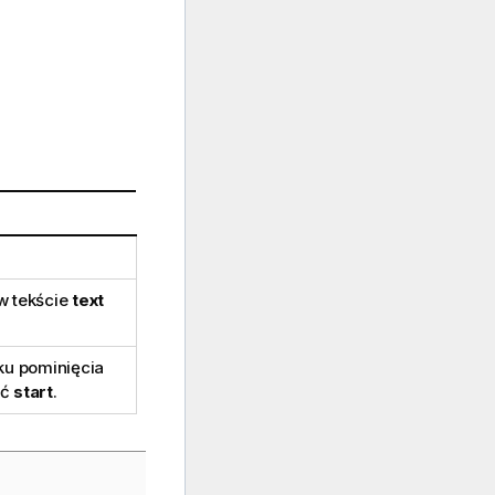
w tekście
text
ku pominięcia
ść
start
.