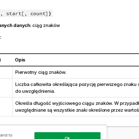
, start[, count]
)
anych danych:
ciąg znaków
:
t
Opis
Pierwotny ciąg znaków.
Liczba całkowita określająca pozycję pierwszego znaku 
do uwzględnienia.
Określa długość wyjściowego ciągu znaków. W przypad
uwzględniane są wszystkie znaki określone przez warto
ład: wyrażenia wykresu
 and to
Ok