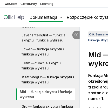
Qlik.com
Community
Learning
Left — funkcja skryptu i funkcja
wykresu
Dokumentacja
Rozpoczęcie korzyst
Len — funkcja skryptu i funkcja
wykresu
Qlik Sense 
LevenshteinDist — funkcja
skryptu i funkcja wykresu
Funkcje skry
Lower — funkcja skryptu i
Mid —
funkcja wykresu
wykr
LTrim — funkcja skryptu i
funkcja wykresu
Funkcja
Mi
MatchRegEx — funkcja skryptu i
określonej
funkcja wykresu
trzeci arg
Mid — funkcja skryptu i funkcja
zostanie 
wykresu
numer 1.
Ord — funkcja skryptu i funkcja