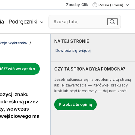
Zasoby Qlik
Polski (Zmień)
ia
Podręczniki
NA TEJ STRONIE
unkcje wykresów
Dowiedz się więcej
iń/Zwiń wszystko
CZY TA STRONA BYŁA POMOCNA?
Jeżeli natkniesz się na problemy z tą stroną
lub jej zawartością — literówkę, brakujący
krok lub błąd techniczny — daj nam znać!
ozycji znaku
 określoną przez
Przekaż tu opinię
ęty, wówczas
u wejściowego ma