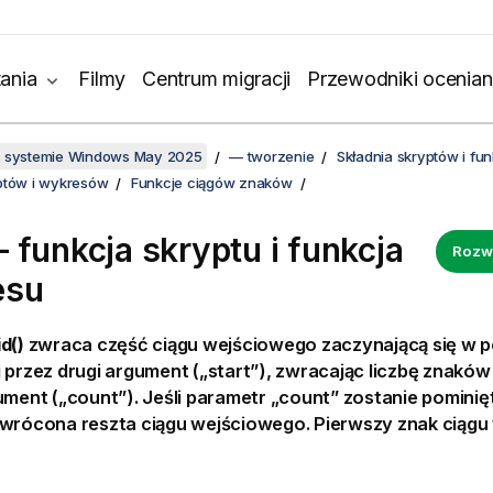
ania
Filmy
Centrum migracji
Przewodniki ocenian
w systemie Windows May 2025
— tworzenie
Składnia skryptów i f
ptów i wykresów
Funkcje ciągów znaków
 funkcja skryptu i funkcja
Rozw
esu
d()
zwraca część ciągu wejściowego zaczynającą się w p
 przez drugi argument („start”), zwracając liczbę znaków
ument („count”). Jeśli parametr „count” zostanie pomini
zwrócona reszta ciągu wejściowego. Pierwszy znak ciąg