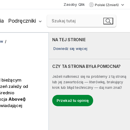
Zasoby Qlik
Polski (Zmień)
ia
Podręczniki
NA TEJ STRONIE
ów
Dowiedz się więcej
CZY TA STRONA BYŁA POMOCNA?
Jeżeli natkniesz się na problemy z tą stroną
d bieżącym
lub jej zawartością — literówkę, brakujący
zeń zależy od
krok lub błąd techniczny — daj nam znać!
średnio
kcja
Above()
Przekaż tu opinię
owiadającej