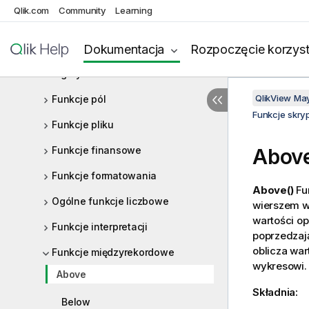
Funkcje daty i czasu
Qlik.com
Community
Learning
Funkcje dokumentu
Dokumentacja
Rozpoczęcie korzyst
Funkcje wykładnicze i
logarytmiczne
QlikView Ma
Funkcje pól
Funkcje skry
Funkcje pliku
Funkcje finansowe
Abov
Funkcje formatowania
Above()
Fun
Ogólne funkcje liczbowe
wierszem w
wartości o
Funkcje interpretacji
poprzedzaj
oblicza war
Funkcje międzyrekordowe
wykresowi.
Above
Składnia:
Below