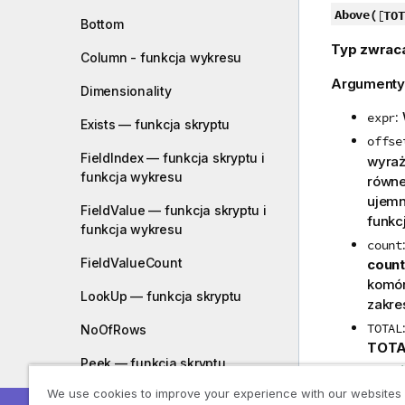
Above(
[
TOT
Bottom
Typ zwrac
Column - funkcja wykresu
Argumenty
Dimensionality
:
expr
Exists — funkcja skryptu
offse
FieldIndex — funkcja skryptu i
wyraż
funkcja wykresu
równe
ujemn
FieldValue — funkcja skryptu i
funkc
funkcja wykresu
count
FieldValueCount
count
komór
LookUp — funkcja skryptu
zakre
TOTAL
NoOfRows
TOT
Peek — funkcja skryptu
Okreś
We use cookies to improve your experience with our websites
Previous — funkcja skryptu