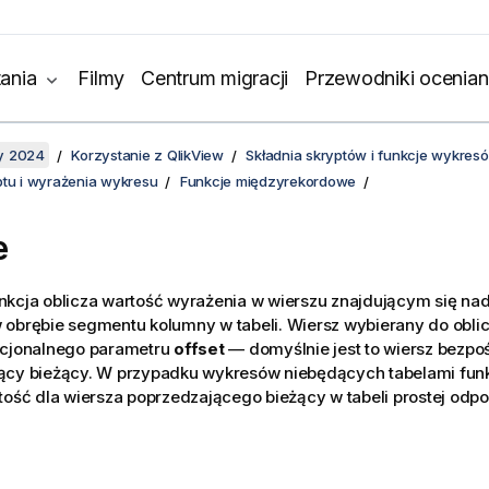
ania
Filmy
Centrum migracji
Przewodniki ocenian
y 2024
Korzystanie z QlikView
Składnia skryptów i funkcje wykres
ptu i wyrażenia wykresu
Funkcje międzyrekordowe
e
kcja oblicza wartość wyrażenia w wierszu znajdującym się na
 obrębie segmentu kolumny w tabeli. Wiersz wybierany do oblic
pcjonalnego parametru
offset
— domyślnie jest to wiersz bezpo
ący bieżący. W przypadku wykresów niebędących tabelami fun
tość dla wiersza poprzedzającego bieżący w tabeli prostej odp