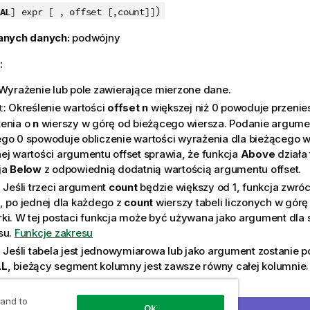
)
AL
] expr [ , offset [,count]]
anych danych:
podwójny
:
 Wyrażenie lub pole zawierające mierzone dane.
: Określenie wartości
offset
n
większej niż 0 powoduje przenie
t
enia o
n
wierszy w górę od bieżącego wiersza. Podanie argumen
go 0 spowoduje obliczenie wartości wyrażenia dla bieżącego w
ej wartości argumentu offset sprawia, że funkcja
Above
działa
ja
Below
z odpowiednią dodatnią wartością argumentu offset.
: Jeśli trzeci argument
count
będzie większy od 1, funkcja zwróc
, po jednej dla każdego z
count
wierszy tabeli liczonych w górę
ki. W tej postaci funkcja może być używana jako argument dla 
su.
Funkcje zakresu
: Jeśli tabela jest jednowymiarowa lub jako argument zostanie p
AL
, bieżący segment kolumny jest zawsze równy całej kolumnie.
lenie zakresu agregacji
 and to
Ok