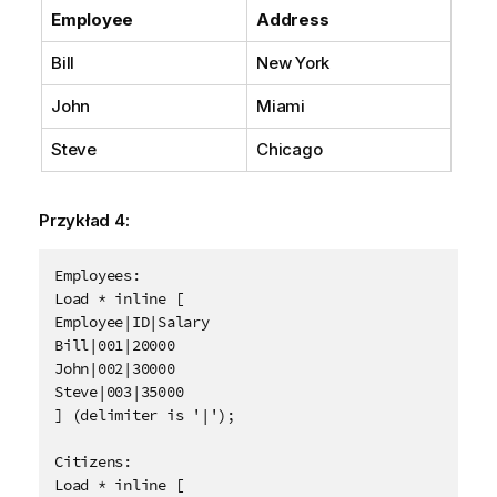
Employee
Address
Bill
New York
John
Miami
Steve
Chicago
Przykład 4:
Employees:

Load * inline [ 

Employee|ID|Salary

Bill|001|20000

John|002|30000

Steve|003|35000

] (delimiter is '|');

Citizens:

Load * inline [
