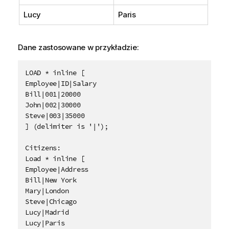
Lucy
Paris
Dane zastosowane w przykładzie:
LOAD * inline [

Employee|ID|Salary

Bill|001|20000

John|002|30000

Steve|003|35000

] (delimiter is '|');

Citizens:

Load * inline [

Employee|Address

Bill|New York

Mary|London

Steve|Chicago

Lucy|Madrid

Lucy|Paris
