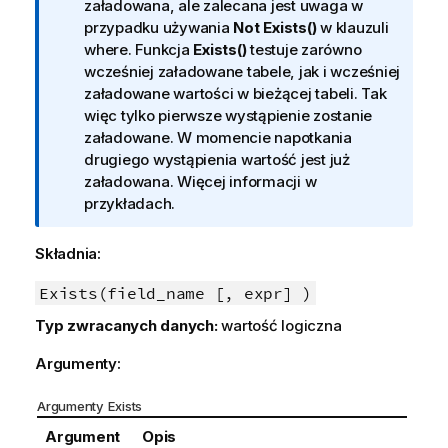
f
załadowana, ale zalecana jest uwaga w
o
przypadku używania
Not Exists()
w klauzuli
r
where. Funkcja
Exists()
testuje zarówno
m
wcześniej załadowane tabele, jak i wcześniej
a
załadowane wartości w bieżącej tabeli. Tak
c
więc tylko pierwsze wystąpienie zostanie
j
załadowane. W momencie napotkania
a
drugiego wystąpienia wartość jest już
załadowana. Więcej informacji w
przykładach.
Składnia:
Exists(field_name [, expr] )
Typ zwracanych danych:
wartość logiczna
Argumenty:
Argumenty Exists
Argument
Opis