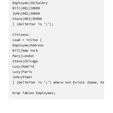
Employee|ID|Salary

Bill|001|20000

John|002|30000

Steve|003|35000

] (delimiter is '|');

Citizens:

Load * inline [

Employee|Address

Bill|New York

Mary|London

Steve|Chicago

Lucy|Madrid

Lucy|Paris

John|Miami

] (delimiter is '|') where not Exists (Name, Employe
Drop Tables Employees;