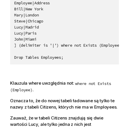
Employee|Address

Bill|New York

Mary|London

Steve|Chicago

Lucy|Madrid

Lucy|Paris

John|Miami

] (delimiter is '|') where not Exists (Employee);

Drop Tables Employees;
Klauzula
where
uwzględnia
not
:
where not Exists
.
(Employee)
Oznacza to, że do nowej tabeli ładowane są tylko te
nazwy z tabeli
Citizens
, których nie ma w
Employees
.
Zauważ, że w tabeli
Citizens
znajdują się dwie
wartości
Lucy
, ale tylko jedna z nich jest