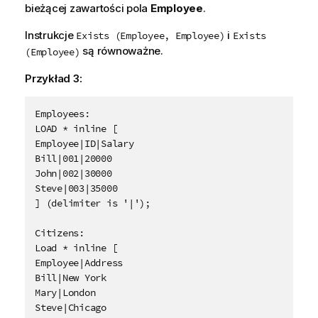
bieżącej zawartości pola
Employee
.
Instrukcje
i
Exists (Employee, Employee)
Exists
są równoważne.
(Employee)
Przykład 3:
Employees:

LOAD * inline [

Employee|ID|Salary

Bill|001|20000

John|002|30000

Steve|003|35000

] (delimiter is '|');

Citizens:

Load * inline [

Employee|Address

Bill|New York

Mary|London

Steve|Chicago
