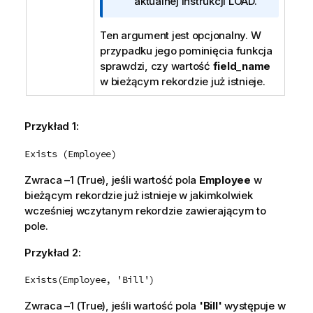
f
aktualnej instrukcji LOAD.
o
r
Ten argument jest opcjonalny. W
m
przypadku jego pominięcia funkcja
a
sprawdzi, czy wartość
field_name
c
w bieżącym rekordzie już istnieje.
j
a
Przykład 1:
Exists (Employee)
Zwraca –1 (
True
), jeśli wartość pola
Employee
w
bieżącym rekordzie już istnieje w jakimkolwiek
wcześniej wczytanym rekordzie zawierającym to
pole.
Przykład 2:
Exists(Employee, 'Bill')
Zwraca –1 (
True
), jeśli wartość pola
'Bill'
występuje w