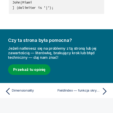
John|Miami

] (delimiter is '|');
Czy ta strona była pomocna?
Jeżeli natkniesz się na problemy z tą stroną lub jej
zawartością — literówkę, brakujący krok lub błąd
techniczny — daj nam znać!
Przekaż tu opinię
Dimensionality
FieldIndex — funkcja skryptu i funkcja wykresu