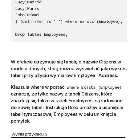
Lucy|Madrid

Lucy|Paris

John|Miami

] (delimiter is '|') where Exists (Employee);

Drop Tables Employees;
W efekcie otrzymuje się tabelę o nazwie
Citizens
w
modelu danych, którą można wyświetlać jako wykres
tabeli przy użyciu wymiarów
Employee
i
Address
.
Klauzula
where
w postaci
where Exists (Employee)
oznacza, że tylko nazwy z tabeli
Citizens
, które
znajdują się także w tabeli
Employees
, są ładowane
do nowej tabeli. Instrukcja
Drop
umożliwia usunięcie
tabeli tymczasowej
Employees
w celu uniknięcia
pomyłek.
Wyniki przykładu 3