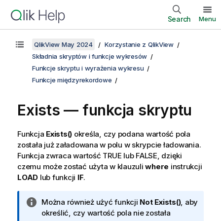
Search
Menu
QlikView May 2024
Korzystanie z QlikView
Składnia skryptów i funkcje wykresów
Funkcje skryptu i wyrażenia wykresu
Funkcje międzyrekordowe
Exists — funkcja skryptu
Funkcja
Exists()
określa, czy podana wartość pola
została już załadowana w polu w skrypcie ładowania.
Funkcja zwraca wartość
TRUE
lub
FALSE
, dzięki
czemu może zostać użyta w klauzuli
where
instrukcji
LOAD
lub funkcji
IF
.
I
Można również użyć funkcji
Not Exists()
, aby
n
określić, czy wartość pola nie została