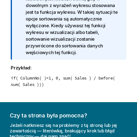
o
dowolnym z wyrażeń wykresu stosowana
r
jest ta funkcja wykresu. W takiej sytuacji te
m
opcje sortowania są automatycznie
a
wyłączone. Kiedy używasz tej funkcji
c
wykresu w wizualizacji albo tabeli,
j
sortowanie wizualizacji zostanie
a
przywrócone do sortowania danych
wejściowych tej funkcji.
Przykład:
if( ColumnNo( )=1, 0, sum( Sales ) / before(
sum( Sales )))
Czy ta strona była pomocna?
Jeżeli natkniesz się na problemy z tą stroną lub jej
zawartością — literówkę, brakujący krok lub błąd
techniczny — daj nam znać!