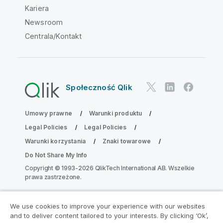
Kariera
Newsroom
Centrala/Kontakt
Społeczność Qlik
Umowy prawne
Warunki produktu
Legal Policies
Legal Policies
Warunki korzystania
Znaki towarowe
Do Not Share My Info
Copyright © 1993-2026 QlikTech International AB. Wszelkie
prawa zastrzeżone.
We use cookies to improve your experience with our websites
Dołącz do Programu Modernizacji
and to deliver content tailored to your interests. By clicking ‘Ok’,