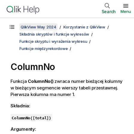
Search
Menu
QlikView May 2024
Korzystanie z QlikView
Składnia skryptów i funkcje wykresów
Funkcje skryptu i wyrażenia wykresu
Funkcje międzyrekordowe
ColumnNo
Funkcja
ColumnNo()
zwraca numer bieżącej kolumny
w bieżącym segmencie wierszy tabeli przestawnej.
Pierwsza kolumna ma numer 1.
Składnia:
ColumnNo(
[
total
]
)
Argumenty: