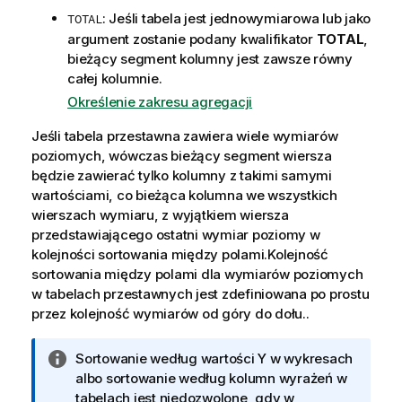
: Jeśli tabela jest jednowymiarowa lub jako
TOTAL
argument zostanie podany kwalifikator
TOTAL
,
bieżący segment kolumny jest zawsze równy
całej kolumnie.
Określenie zakresu agregacji
Jeśli tabela przestawna zawiera wiele wymiarów
poziomych, wówczas bieżący segment wiersza
będzie zawierać tylko kolumny z takimi samymi
wartościami, co bieżąca kolumna we wszystkich
wierszach wymiaru, z wyjątkiem wiersza
przedstawiającego ostatni wymiar poziomy w
kolejności sortowania między polami.Kolejność
sortowania między polami dla wymiarów poziomych
w tabelach przestawnych jest zdefiniowana po prostu
przez kolejność wymiarów od góry do dołu..
I
Sortowanie według wartości Y w wykresach
n
albo sortowanie według kolumn wyrażeń w
f
tabelach jest niedozwolone, gdy w