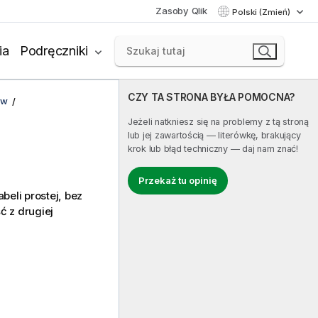
Zasoby Qlik
Polski (Zmień)
ia
Podręczniki
CZY TA STRONA BYŁA POMOCNA?
ów
Jeżeli natkniesz się na problemy z tą stroną
lub jej zawartością — literówkę, brakujący
krok lub błąd techniczny — daj nam znać!
Przekaż tu opinię
beli prostej, bez
 z drugiej