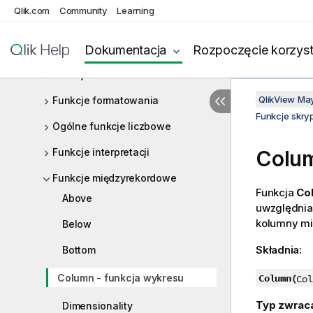
Qlik.com
Community
Learning
Funkcje pól
Funkcje pliku
Dokumentacja
Rozpoczęcie korzyst
Funkcje finansowe
QlikView Ma
Funkcje formatowania
Funkcje skry
Ogólne funkcje liczbowe
Funkcje interpretacji
Colu
Funkcje międzyrekordowe
Funkcja
Co
Above
uwzględnia
kolumny mi
Below
Składnia:
Bottom
Column - funkcja wykresu
Column(
Col
Typ zwrac
Dimensionality