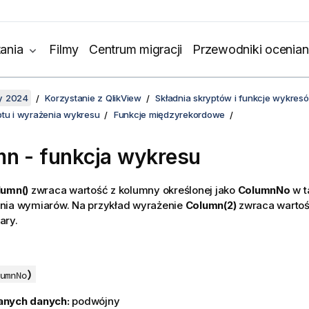
ania
Filmy
Centrum migracji
Przewodniki ocenian
y 2024
Korzystanie z QlikView
Składnia skryptów i funkcje wykres
ptu i wyrażenia wykresu
Funkcje międzyrekordowe
mn
- funkcja wykresu
lumn()
zwraca wartość z kolumny określonej jako
ColumnNo
w ta
nia wymiarów. Na przykład wyrażenie
Column(2)
zwraca wartość
ary.
)
umnNo
anych danych:
podwójny