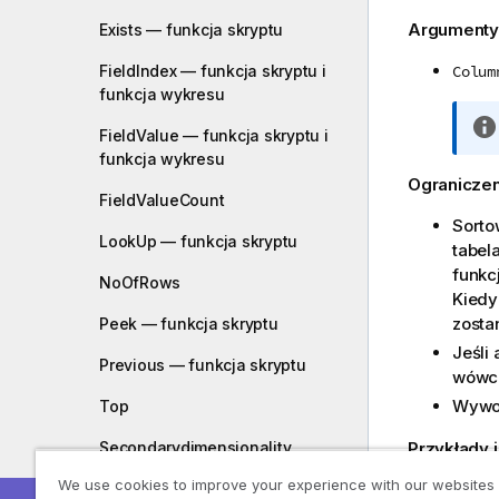
Argumenty
Exists — funkcja skryptu
FieldIndex — funkcja skryptu i
Colum
funkcja wykresu
FieldValue — funkcja skryptu i
funkcja wykresu
Ograniczen
FieldValueCount
Sorto
LookUp — funkcja skryptu
tabel
funkc
NoOfRows
Kiedy 
zosta
Peek — funkcja skryptu
Jeśli
Previous — funkcja skryptu
wówcz
Wywoł
Top
Secondarydimensionality
Przykłady i
We use cookies to improve your experience with our websites
After
Przykładowe 