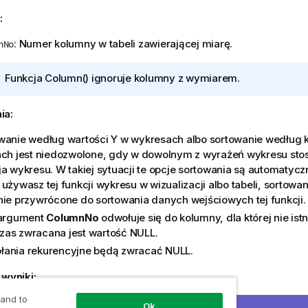
:
: Numer kolumny w tabeli zawierającej miarę.
nNo
I
Funkcja
Column()
ignoruje kolumny z wymiarem.
n
f
ia:
o
r
wanie według wartości Y w wykresach albo sortowanie według
m
ach jest niedozwolone, gdy w dowolnym z wyrażeń wykresu stos
a
ja wykresu. W takiej sytuacji te opcje sortowania są automatycz
c
używasz tej funkcji wykresu w wizualizacji albo tabeli, sortowan
j
nie przywrócone do sortowania danych wejściowych tej funkcji.
a
 argument
ColumnNo
odwołuje się do kolumny, dla której nie istn
as zwracana jest wartość
NULL
.
ania rekurencyjne będą zwracać
NULL
.
 wyniki:
 and to
Ok
wyniki skryptu