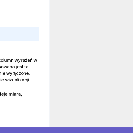
 kolumn wyrażeń w
owana jest ta
nie wyłączone.
ie wizualizacji
ieje miara,