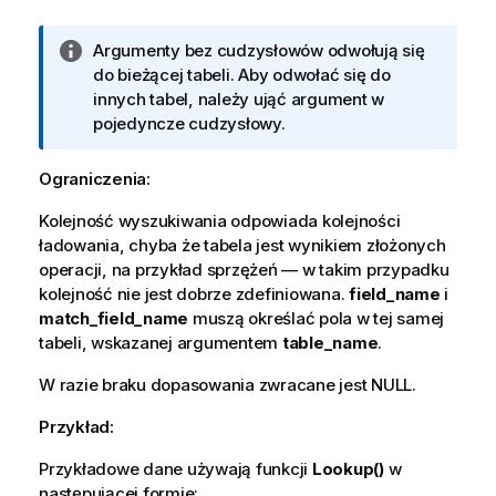
I
Argumenty bez cudzysłowów odwołują się
n
do bieżącej tabeli. Aby odwołać się do
f
innych tabel, należy ująć argument w
o
pojedyncze cudzysłowy.
r
m
Ograniczenia:
a
Kolejność wyszukiwania odpowiada kolejności
c
ładowania, chyba że tabela jest wynikiem złożonych
j
operacji, na przykład sprzężeń — w takim przypadku
a
kolejność nie jest dobrze zdefiniowana.
field_name
i
match_field_name
muszą określać pola w tej samej
tabeli, wskazanej argumentem
table_name
.
W razie braku dopasowania zwracane jest
NULL
.
Przykład:
Przykładowe dane używają funkcji
Lookup()
w
następującej formie: