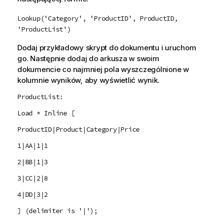
Lookup('Category', 'ProductID', ProductID,
'ProductList')
Dodaj przykładowy skrypt do dokumentu i uruchom
go. Następnie dodaj do arkusza w swoim
dokumencie co najmniej pola wyszczególnione w
kolumnie wyników, aby wyświetlić wynik.
ProductList:
Load * Inline [
ProductID|Product|Category|Price
1|AA|1|1
2|BB|1|3
3|CC|2|8
4|DD|3|2
] (delimiter is '|');