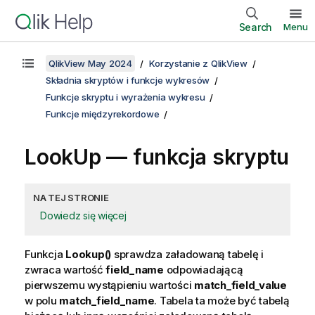
Search
Menu
QlikView May 2024
Korzystanie z QlikView
Składnia skryptów i funkcje wykresów
Funkcje skryptu i wyrażenia wykresu
Funkcje międzyrekordowe
LookUp — funkcja skryptu
NA TEJ STRONIE
Dowiedz się więcej
Funkcja
Lookup()
sprawdza załadowaną tabelę i
zwraca wartość
field_name
odpowiadającą
pierwszemu wystąpieniu wartości
match_field_value
w polu
match_field_name
. Tabela ta może być tabelą