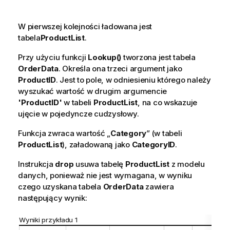
W pierwszej kolejności ładowana jest
tabela
ProductList
.
Przy użyciu funkcji
Lookup()
tworzona jest tabela
OrderData
. Określa ona trzeci argument jako
ProductID
. Jest to pole, w odniesieniu którego należy
wyszukać wartość w drugim argumencie
'ProductID'
w tabeli
ProductList
, na co wskazuje
ujęcie w pojedyncze cudzysłowy.
Funkcja zwraca wartość „
Category
” (w tabeli
ProductList
), załadowaną jako
CategoryID
.
Instrukcja
drop
usuwa tabelę
ProductList
z modelu
danych, ponieważ nie jest wymagana, w wyniku
czego uzyskana tabela
OrderData
zawiera
następujący wynik:
Wyniki przykładu 1