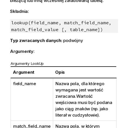
bieżącą lub inną wcześniej załadowaną tabelą.
Składnia:
lookup(field_name, match_field_name,
match_field_value [, table_name])
Typ zwracanych danych:
podwójny
Argumenty:
Argumenty LookUp
Argument
Opis
field_name
Nazwa pola, dla którego
wymagana jest wartość
zwracana.Wartość
wejściowa musi być podana
jako ciąg znaków (np. jako
literał w cudzysłowie).
match_field_name
Nazwa pola, w którym