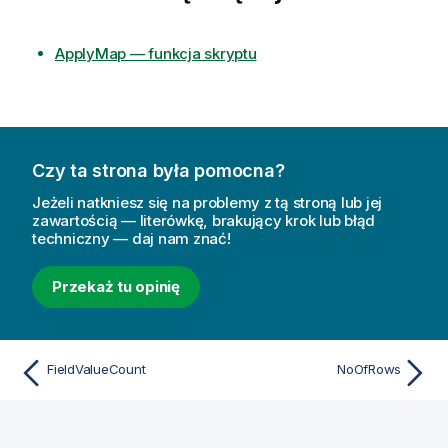
j
a
ApplyMap — funkcja skryptu
Czy ta strona była pomocna?
Jeżeli natkniesz się na problemy z tą stroną lub jej
zawartością — literówkę, brakujący krok lub błąd
techniczny — daj nam znać!
Przekaż tu opinię
FieldValueCount
NoOfRows