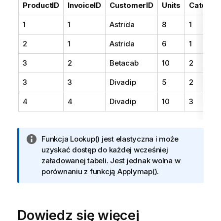
ProductID
InvoiceID
CustomerID
Units
Categor
1
1
Astrida
8
1
2
1
Astrida
6
1
3
2
Betacab
10
2
3
3
Divadip
5
2
4
4
Divadip
10
3
I
Funkcja
Lookup()
jest elastyczna i może
n
uzyskać dostęp do każdej wcześniej
f
załadowanej tabeli. Jest jednak wolna w
o
porównaniu z funkcją
Applymap()
.
r
m
a
Dowiedz się więcej
c