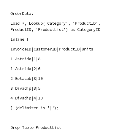
OrderData:
Load *, Lookup('Category', 'ProductID',
ProductID, 'ProductList') as CategoryID
Inline [
InvoiceID|CustomerID|ProductID|Units
1|Astrida|1|8
1|Astrida|2|6
2|Betacab|3|10
3|Divadip|3|5
4|Divadip|4|10
] (delimiter is '|');
Drop Table ProductList