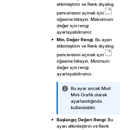
etkinleştirin ve Renk diyalog
penceresini açmak için
öğesine tıklayın. Maksimum
değer için rengi
ayarlayabilirsiniz.
Min. Değer Rengi
: Bu ayarı
etkinleştirin ve Renk diyalog
penceresini açmak için
öğesine tıklayın. Minimum
değer için rengi
ayarlayabilirsiniz.
B
Bu ayar ancak Mod
i
Mini Grafik olarak
l
ayarlandığında
g
kullanılabilir.
i
Başlangıç Değeri Rengi
: Bu
n
ayarı etkinleştirin ve Renk
o