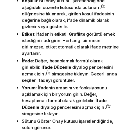
Koşullu
: Bu onay kutusu işaretlendiğinde,
aşağıdaki düzenle kutusunda bulunan
düğmesine tıklanarak, girilen koşul ifadesinin
değerine bağlı olarak, ifade dinamik olarak
gizlenir veya gösterilir.
Etiket
: İfadenin etiketi. Grafikte görüntülemek
istediğiniz adı girin. Herhangi bir metin
girilmezse, etiket otomatik olarak ifade metnine
ayarlanır.
İfade
: Değer, hesaplamalı formül olarak
girilebilir.
İfade Düzenle
diyalog penceresini
açmak için
simgesine tıklayın. Geçerli anda
seçilen ifadeyi görüntüler.
Yorum
: İfadenin amacını ve fonksiyonunu
açıklamak için bir yorum girin. Değer,
hesaplamalı formül olarak girilebilir.
İfade
Düzenle
diyalog penceresini açmak için
simgesine tıklayın.
Sütunu Göster
Onay kutusu işaretlendiğinde,
sütun görünür.