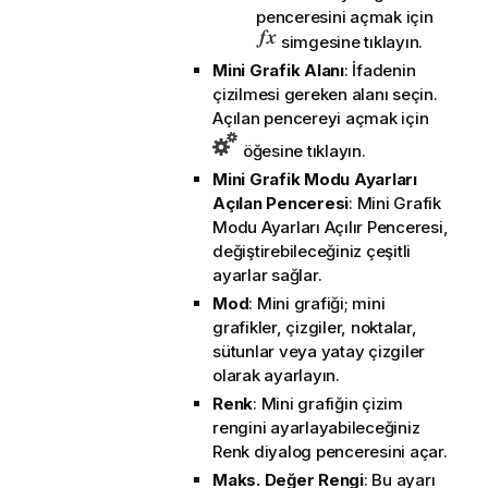
penceresini açmak için
simgesine tıklayın.
Mini Grafik Alanı
: İfadenin
çizilmesi gereken alanı seçin.
Açılan pencereyi açmak için
öğesine tıklayın.
Mini Grafik Modu Ayarları
Açılan Penceresi
: Mini Grafik
Modu Ayarları Açılır Penceresi,
değiştirebileceğiniz çeşitli
ayarlar sağlar.
Mod
: Mini grafiği; mini
grafikler, çizgiler, noktalar,
sütunlar veya yatay çizgiler
olarak ayarlayın.
Renk
: Mini grafiğin çizim
rengini ayarlayabileceğiniz
Renk diyalog penceresini açar.
Maks. Değer Rengi
: Bu ayarı