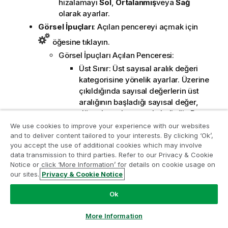
hizalamayı
Sol
,
Ortalanmış
veya
Sağ
olarak ayarlar.
Görsel İpuçları
: Açılan pencereyi açmak için
öğesine tıklayın.
Görsel İpuçları Açılan Penceresi:
Üst Sınır: Üst sayısal aralık değeri
kategorisine yönelik ayarlar. Üzerine
çıkıldığında sayısal değerlerin üst
aralığının başladığı sayısal değer,
düzenleme kutusunda belirtilir. Bu
kutu boş bırakılmışsa, herhangi bir
We use cookies to improve your experience with our websites
üst aralık tanımlanmaz.
and to deliver content tailored to your interests. By clicking ‘Ok’,
you accept the use of additional cookies which may involve
Normal: Normal sayısal aralık değeri
data transmission to third parties. Refer to our Privacy & Cookie
Analiz Modernleştirme Programına katılın
kategorisine yönelik ayarlar. Bu
Notice or click ‘More Information’ for details on cookie usage on
aralık, üst sınırlar ile alt sınırlar
our sites.
Privacy & Cookie Notice
Analiz Modernleştirme Programı ile değerli QlikView
arasındaki tüm değerler olarak
uygulamalarınızı ödün vermeden modernleştirin.
Bize
tanımlanır. Varsayılan olarak tüm
Ok
ulaşmak
ve daha fazla bilgi almak için buraya tıklayın:
sayısal değerler, normal aralık
ampquestions@qlik.com
dahilindedir.
More Information