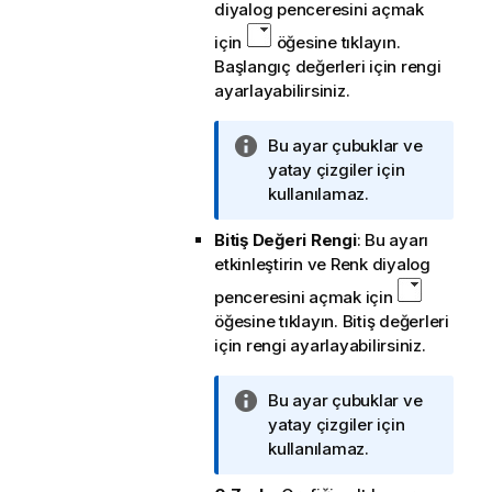
diyalog penceresini açmak
t
u
için
öğesine tıklayın.
Başlangıç değerleri için rengi
ayarlayabilirsiniz.
B
Bu ayar çubuklar ve
i
yatay çizgiler için
l
kullanılamaz.
g
Bitiş Değeri Rengi
: Bu ayarı
i
etkinleştirin ve Renk diyalog
n
o
penceresini açmak için
t
öğesine tıklayın. Bitiş değerleri
u
için rengi ayarlayabilirsiniz.
B
Bu ayar çubuklar ve
i
yatay çizgiler için
l
kullanılamaz.
g