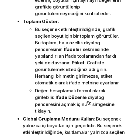
eden/iç boyutlar için ayrı ayrı değerlerin
grafikte görüntülenip
görüntülenmeyeceğini kontrol eder.
Toplamı Göster
:
Bu seçenek etkinleştirildiğinde, grafik
seçilen boyut için bir toplam görüntüler.
Bu toplam, hala özellik diyalog
penceresinin
İfadeler
sekmesinde
yapılandırılan ifade toplamından farklı
şekilde davranır.
Etiket
: Grafikte
görüntülemek istediğiniz adı girin.
Herhangi bir metin girilmezse, etiket
otomatik olarak ifade metnine ayarlanır.
Değer, hesaplamalı formül olarak
girilebilir.
İfade Düzenle
diyalog
penceresini açmak için
simgesine
tıklayın.
Global Gruplama Modunu Kullan
: Bu seçenek
yalnızca iç boyutlar için geçerlidir. Bu seçenek
etkinleştirildiğinde, kısıtlamalar yalnızca seçilen