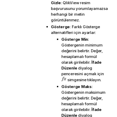
Gizle
: QlikView resim
başvurusunu yorumlayamazsa
herhangi bir metin
görüntülenmez.
Gösterge
: Farklı Gösterge
alternatifleri için ayarlar:
Gösterge Min
:
Göstergenin minimum
değerini belirtir. Değer,
hesaplamalı formül
olarak girilebilir.
İfade
Düzenle
diyalog
penceresini açmak için
simgesine tıklayın.
Gösterge Maks
:
Göstergenin maksimum
değerini belirtir. Değer,
hesaplamalı formül
olarak girilebilir.
İfade
Düzenle
diyalog