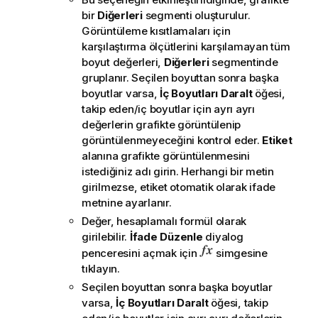
bir
Diğerleri
segmenti oluşturulur.
Görüntüleme kısıtlamaları için
karşılaştırma ölçütlerini karşılamayan tüm
boyut değerleri,
Diğerleri
segmentinde
gruplanır. Seçilen boyuttan sonra başka
boyutlar varsa,
İç Boyutları Daralt
öğesi,
takip eden/iç boyutlar için ayrı ayrı
değerlerin grafikte görüntülenip
görüntülenmeyeceğini kontrol eder.
Etiket
alanına grafikte görüntülenmesini
istediğiniz adı girin. Herhangi bir metin
girilmezse, etiket otomatik olarak ifade
metnine ayarlanır.
Değer, hesaplamalı formül olarak
girilebilir.
İfade Düzenle
diyalog
penceresini açmak için
simgesine
tıklayın.
Seçilen boyuttan sonra başka boyutlar
varsa,
İç Boyutları Daralt
öğesi, takip