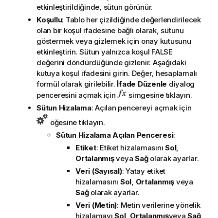
etkinleştirildiğinde, sütun görünür.
Koşullu
: Tablo her çizildiğinde değerlendirilecek
olan bir koşul ifadesine bağlı olarak, sütunu
göstermek veya gizlemek için onay kutusunu
etkinleştirin. Sütun yalnızca koşul FALSE
değerini döndürdüğünde gizlenir. Aşağıdaki
kutuya koşul ifadesini girin. Değer, hesaplamalı
formül olarak girilebilir.
İfade Düzenle
diyalog
penceresini açmak için
simgesine tıklayın.
Sütun Hizalama
: Açılan pencereyi açmak için
öğesine tıklayın.
Sütun Hizalama Açılan Penceresi
:
Etiket
: Etiket hizalamasını
Sol
,
Ortalanmış
veya
Sağ
olarak ayarlar.
Veri (Sayısal)
: Yatay etiket
hizalamasını
Sol
,
Ortalanmış
veya
Sağ
olarak ayarlar.
Veri (Metin)
: Metin verilerine yönelik
hizalamayı
Sol
,
Ortalanmış
veya
Sağ