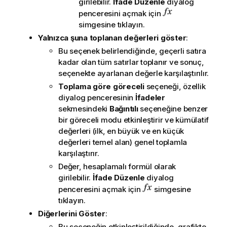
girilebilir.
İfade Düzenle
diyalog
penceresini açmak için
simgesine tıklayın.
Yalnızca şuna toplanan değerleri göster
:
Bu seçenek belirlendiğinde, geçerli satıra
kadar olan tüm satırlar toplanır ve sonuç,
seçenekte ayarlanan değerle karşılaştırılır.
Toplama göre göreceli
seçeneği, özellik
diyalog penceresinin
İfadeler
sekmesindeki
Bağıntılı
seçeneğine benzer
bir göreceli modu etkinleştirir ve kümülatif
değerleri (ilk, en büyük ve en küçük
değerleri temel alan) genel toplamla
karşılaştırır.
Değer, hesaplamalı formül olarak
girilebilir.
İfade Düzenle
diyalog
penceresini açmak için
simgesine
tıklayın.
Diğerlerini Göster
:
Bu seçeneğin etkinleştirildiğinde, grafikte