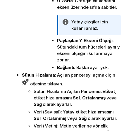
0 Zorla
: Grafiğin alt kenarını
i
eksen üzerinde sıfıra sabitler.
n
o
t
B
Yatay çizgiler için
u
i
kullanılamaz.
l
Paylaşılan Y Ekseni Ölçeği
:
g
Sütundaki tüm hücreleri aynı y
i
ekseni ölçeğini kullanmaya
n
zorlar.
o
t
Bağlantı
: Başka ayar yok.
u
Sütun Hizalama
: Açılan pencereyi açmak için
öğesine tıklayın.
Sütun Hizalama Açılan Penceresi:
Etiket
,
etiket hizalamasını
Sol
,
Ortalanmış
veya
Sağ
olarak ayarlar.
Veri (Sayısal): Yatay etiket hizalamasını
Sol
,
Ortalanmış
veya
Sağ
olarak ayarlar.
Veri (Metin): Metin verilerine yönelik