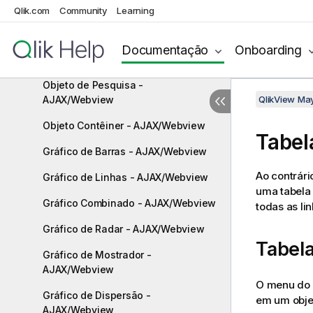
Objeto Calendário: - AJAX/Webview
Qlik.com
Community
Learning
Objeto Deslizador - AJAX/Webview
Documentação
Onboarding
Objeto Marcador - AJAX/Webview
Objeto de Pesquisa -
AJAX/Webview
QlikView Ma
Objeto Contêiner - AJAX/Webview
Tabel
Gráfico de Barras - AJAX/Webview
Ao contrári
Gráfico de Linhas - AJAX/Webview
uma tabela 
Gráfico Combinado - AJAX/Webview
todas as l
Gráfico de Radar - AJAX/Webview
Tabela
Gráfico de Mostrador -
AJAX/Webview
O menu do o
Gráfico de Dispersão -
em um obje
AJAX/Webview