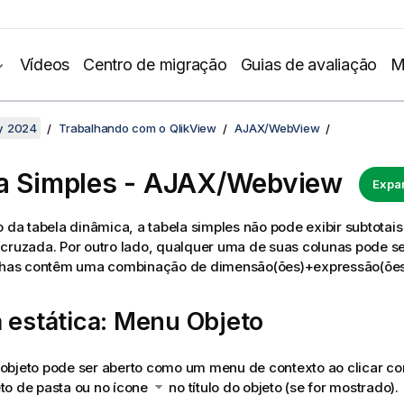
Vídeos
Centro de migração
Guias de avaliação
M
y 2024
Trabalhando com o QlikView
AJAX/WebView
a Simples - AJAX/Webview
Expan
o da tabela dinâmica, a tabela simples não pode exibir subtotai
cruzada. Por outro lado, qualquer uma de suas colunas pode se
inhas contêm uma combinação de dimensão(ões)+expressão(ões
 estática: Menu Objeto
bjeto pode ser aberto como um menu de contexto ao clicar com
to de pasta ou no ícone
no título do objeto (se for mostrado).