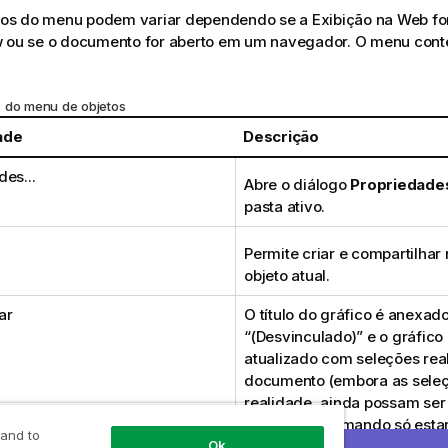
s do menu podem variar dependendo se a Exibição na Web for u
w ou se o documento for aberto em um navegador. O menu cont
 do menu de objetos
ade
Descrição
es...
Abre o diálogo
Propriedade
pasta ativo.
Permite criar e compartilhar
objeto atual.
ar
O título do gráfico é anexado
“(Desvinculado)” e o gráfico
atualizado com seleções rea
documento (embora as seleç
realidade, ainda possam ser 
gráfico). O comando só estar
 and to
o gráfico estiver vinculado.
Ok