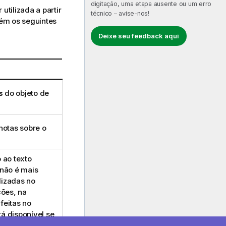
digitação, uma etapa ausente ou um erro
tilizada a partir
técnico – avise-nos!
ém os seguintes
Deixe seu feedback aqui
s
do objeto de
 notas sobre o
 ao texto
 não é mais
lizadas no
ões, na
feitas no
á disponível se
 Crie uma cópia