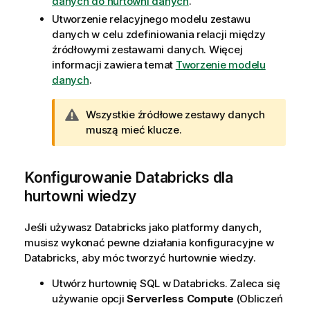
danych do hurtowni danych
.
Utworzenie relacyjnego modelu zestawu
danych w celu zdefiniowania relacji między
źródłowymi zestawami danych. Więcej
informacji zawiera temat
Tworzenie modelu
danych
.
O
Wszystkie źródłowe zestawy danych
s
muszą mieć klucze.
t
r
Konfigurowanie Databricks dla
z
e
hurtowni wiedzy
ż
e
Jeśli używasz Databricks jako platformy danych,
n
musisz wykonać pewne działania konfiguracyjne w
i
Databricks, aby móc tworzyć hurtownie wiedzy.
e
Utwórz hurtownię SQL w Databricks. Zaleca się
używanie opcji
Serverless Compute
(Obliczeń