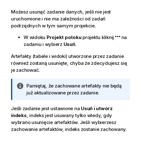
Możesz usunąć zadanie danych, jeśli nie jest
uruchomione i nie ma zależności od zadań
podrzędnych w tym samym projekcie.
W widoku
Projekt potoku
projektu kliknij
na
zadaniu i wybierz
Usuń
.
Artefakty (tabele i widoki) utworzone przez zadanie
również zostaną usunięte, chyba że zdecydujesz się
je zachować.
I
Pamiętaj, że zachowane artefakty nie będą
n
już aktualizowane przez zadanie.
f
o
Jeśli zadanie jest ustawione na
Usuń i utwórz
r
indeks
, indeks jest usuwany tylko wtedy, gdy
m
wybrano usunięcie artefaktów. Jeśli wybierzesz
a
zachowanie artefaktów, indeks zostanie zachowany.
c