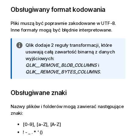
Obsługiwany format kodowania
Pliki muszą być poprawnie zakodowane w UTF-8.
Inne formaty mogą być błędnie interpretowane.
I
Qlik dodaje 2 reguły transformacji, które
n
usuwają całą zawartość binarną z danych
f
wyjściowych:
o
QLIK__REMOVE_BLOB_COLUMNS
i
r
QLIK__REMOVE_BYTES_COLUMNS
.
m
a
Obsługiwane znaki
c
j
a
Nazwy plików i folderów mogą zawierać następujące
znaki:
[0-9], [a-Z], [A-Z]
! - _ . * ' ()