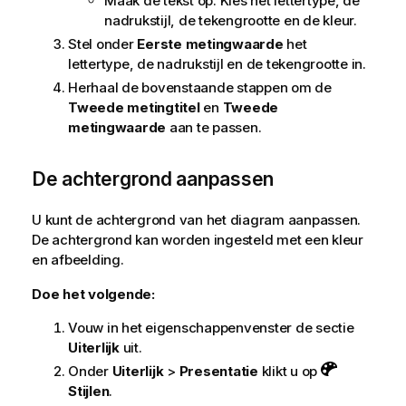
Maak de tekst op. Kies het lettertype, de
nadrukstijl, de tekengrootte en de kleur.
Stel onder
Eerste metingwaarde
het
lettertype, de nadrukstijl en de tekengrootte in.
Herhaal de bovenstaande stappen om de
Tweede metingtitel
en
Tweede
metingwaarde
aan te passen.
De achtergrond aanpassen
U kunt de achtergrond van het diagram aanpassen.
De achtergrond kan worden ingesteld met een kleur
en afbeelding.
Doe het volgende:
Vouw in het eigenschappenvenster de sectie
Uiterlijk
uit.
Onder
Uiterlijk
>
Presentatie
klikt u op
Stijlen
.