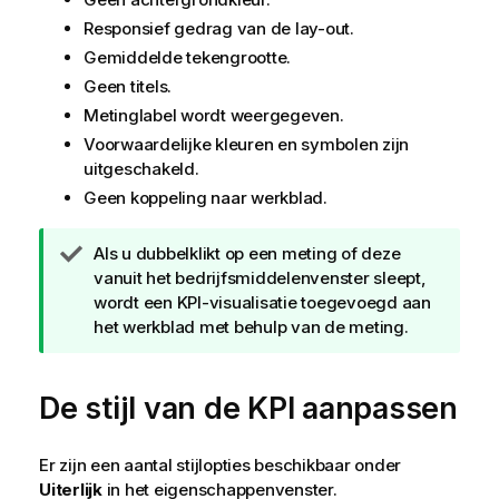
Responsief gedrag van de lay-out.
Gemiddelde tekengrootte.
Geen titels.
Metinglabel wordt weergegeven.
Voorwaardelijke kleuren en symbolen zijn
uitgeschakeld.
Geen koppeling naar werkblad.
T
Als u dubbelklikt op een meting of deze
i
vanuit het bedrijfsmiddelenvenster sleept,
p
wordt een KPI-visualisatie toegevoegd aan
het werkblad met behulp van de meting.
De stijl van de KPI aanpassen
Er zijn een aantal stijlopties beschikbaar onder
Uiterlijk
in het eigenschappenvenster.