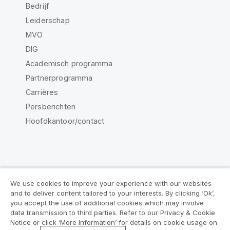
Bedrijf
Leiderschap
MVO
DIG
Academisch programma
Partnerprogramma
Carrières
Persberichten
Hoofdkantoor/contact
Qlik Community
We use cookies to improve your experience with our websites
and to deliver content tailored to your interests. By clicking ‘Ok’,
Juridische overeenkomsten
you accept the use of additional cookies which may involve
data transmission to third parties. Refer to our Privacy & Cookie
Productvoorwaarden
Legal Policies
Notice or click ‘More Information’ for details on cookie usage on
Legal Policies
Gebruiksvoorwaarden