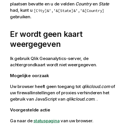
plaatsen bevatte en u de velden
Country
en
State
had, kunt u
[City]&','&[State]&','&[Country]
gebruiken.
Er wordt geen kaart
weergegeven
Ik gebruik
Qlik
Geoanalytics-server, de
achtergrondkaart wordt niet weergegeven.
Mogelijke oorzaak
Uw browser heeft geen toegang tot
qlikcloud.com
of
uw firewallinstellingen of proxies verhinderen het
gebruik van
JavaScript
van
qlikcloud.com
. .
Voorgestelde actie
Ga naar de
statuspagina
van uw browser.