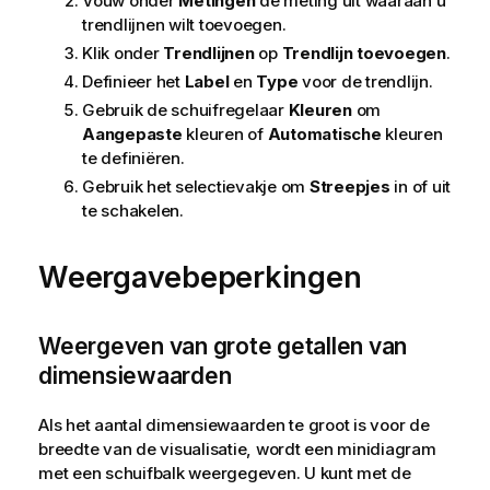
Vouw onder
Metingen
de meting uit waaraan u
trendlijnen wilt toevoegen.
Klik onder
Trendlijnen
op
Trendlijn toevoegen
.
Definieer het
Label
en
Type
voor de trendlijn.
Gebruik de schuifregelaar
Kleuren
om
Aangepaste
kleuren of
Automatische
kleuren
te definiëren.
Gebruik het selectievakje om
Streepjes
in of uit
te schakelen.
Weergavebeperkingen
Weergeven van grote getallen van
dimensiewaarden
Als het aantal dimensiewaarden te groot is voor de
breedte van de visualisatie, wordt een minidiagram
met een schuifbalk weergegeven. U kunt met de