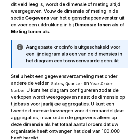
dit veld leeg is, wordt de dimensie of meting altijd
weergegeven. Vouw de dimensie of meting in de
sectie
Gegevens
van het eigenschappenvenster uit
en voer een uitdrukking in bij
Dimensie tonen als
of
Meting tonen als
.
I
Aangepaste knopinfo is uitgeschakeld voor
n
een lijndiagram als een van de dimensies in
f
het diagram een toonvoorwaarde gebruikt.
o
r
Stel u hebt een gegevensverzameling met onder
m
andere de velden
,
en
.
Sales
Quarter
Year
Order
a
U kunt het diagram configureren zodat de
Number
t
verkopen wordt weergegeven naast de dimensie op
i
tijdbasis voor jaarlijkse aggregaties. U kunt een
e
tweede dimensie toevoegen voor driemaandelijkse
aggregaties, maar orden de gegevens alleen op
deze dimensie als het totaal aantal orders dat uw
organisatie heeft ontvangen het doel van 100.000
heeft bereikt.