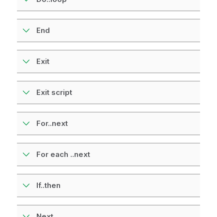
End
Exit
Exit script
For..next
For each ..next
If..then
Next