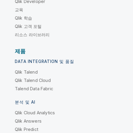
Qlik Developer
교육
Qlik 학습
Qlik 고객 포털
리소스 라이브러리
제품
DATA INTEGRATION 및 품질
Qlik Talend
Qlik Talend Cloud
Talend Data Fabric
분석 및 AI
Qlik Cloud Analytics
Qlik Answers
Qlik Predict