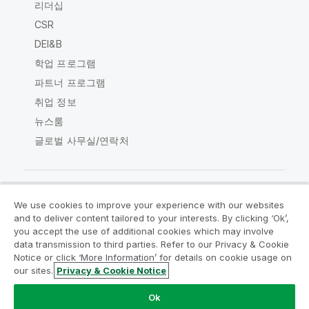
리더십
CSR
DEI&B
학업 프로그램
파트너 프로그램
취업 정보
뉴스룸
글로벌 사무실/연락처
We use cookies to improve your experience with our websites
Qlik Community
and to deliver content tailored to your interests. By clicking ‘Ok’,
you accept the use of additional cookies which may involve
data transmission to third parties. Refer to our Privacy & Cookie
법적 계약
제품 약관
Legal Policies
Notice or click ‘More Information’ for details on cookie usage on
Legal Policies
사용 약관
상표
our sites.
Privacy & Cookie Notice
Do Not Share My Info
Ok
Copyright © 1993-2026 QlikTech International AB. 무단 전재