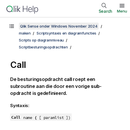
Search
Menu
Qlik Sense onder Windows November 2024
maken
Scriptsyntaxis en diagramfuncties
Scripts op diagramniveau
Scriptbesturingsopdrachten
Call
De besturingsopdracht
call
roept een
subroutine aan die door een vorige
sub
-
opdracht is gedefinieerd.
Syntaxis:
Call
name
(
[ paramlist ]
)