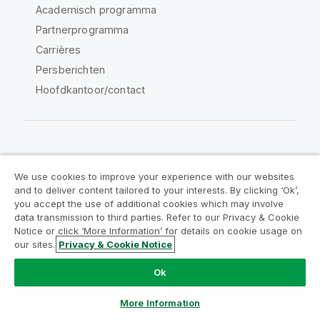
Academisch programma
Partnerprogramma
Carrières
Persberichten
Hoofdkantoor/contact
Qlik Community
We use cookies to improve your experience with our websites
and to deliver content tailored to your interests. By clicking ‘Ok’,
Juridische overeenkomsten
you accept the use of additional cookies which may involve
data transmission to third parties. Refer to our Privacy & Cookie
Productvoorwaarden
Legal Policies
Notice or click ‘More Information’ for details on cookie usage on
Legal Policies
Gebruiksvoorwaarden
our sites.
Privacy & Cookie Notice
Handelsmerken
Do Not Share My Info
Ok
Copyright © 1993-2026 QlikTech International AB. Alle
rechten voorbehouden.
More Information