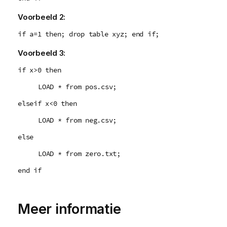
Voorbeeld 2:
if a=1 then; drop table xyz; end if;
Voorbeeld 3:
if x>0 then
LOAD * from pos.csv;
elseif x<0 then
LOAD * from neg.csv;
else
LOAD * from zero.txt;
end if
Meer informatie