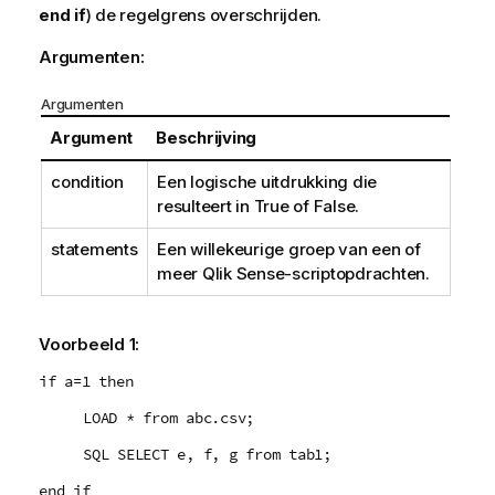
end if
) de regelgrens overschrijden.
Argumenten:
Argumenten
Argument
Beschrijving
condition
Een logische uitdrukking die
resulteert in
True
of
False
.
statements
Een willekeurige groep van een of
meer
Qlik Sense
-scriptopdrachten.
Voorbeeld 1:
if a=1 then
LOAD * from abc.csv;
SQL SELECT e, f, g from tab1;
end if