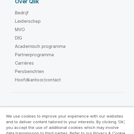
Over Qlik
Bedrijf
Leiderschap
MVO
DIG
Academisch programma
Partnerprogramma
Carrières
Persberichten
Hoofdkantoor/contact
Qlik Community
We use cookies to improve your experience with our websites
and to deliver content tailored to your interests. By clicking ‘Ok’,
Juridische overeenkomsten
you accept the use of additional cookies which may involve
data transmission to third parties. Refer to our Privacy & Cookie