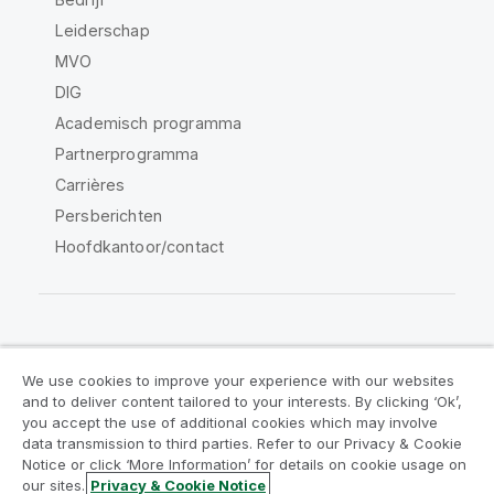
Leiderschap
MVO
DIG
Academisch programma
Partnerprogramma
Carrières
Persberichten
Hoofdkantoor/contact
Qlik Community
We use cookies to improve your experience with our websites
and to deliver content tailored to your interests. By clicking ‘Ok’,
Juridische overeenkomsten
you accept the use of additional cookies which may involve
data transmission to third parties. Refer to our Privacy & Cookie
Productvoorwaarden
Legal Policies
Notice or click ‘More Information’ for details on cookie usage on
Legal Policies
Gebruiksvoorwaarden
our sites.
Privacy & Cookie Notice