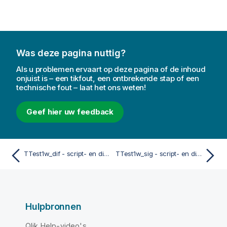
Was deze pagina nuttig?
Als u problemen ervaart op deze pagina of de inhoud
onjuist is – een tikfout, een ontbrekende stap of een
technische fout – laat het ons weten!
Geef hier uw feedback
TTest1w_dif - script- en diagramfunctie
TTest1w_sig - script- en diagramfunctie
Hulpbronnen
Qlik Help-video's