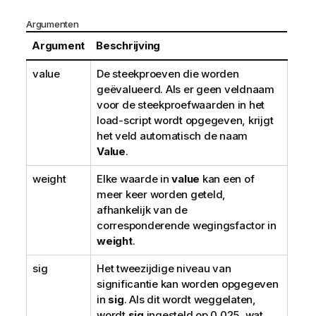
Argumenten
Argument
Beschrijving
value
De steekproeven die worden
geëvalueerd. Als er geen veldnaam
voor de steekproefwaarden in het
load-script wordt opgegeven, krijgt
het veld automatisch de naam
Value
.
weight
Elke waarde in
value
kan een of
meer keer worden geteld,
afhankelijk van de
corresponderende wegingsfactor in
weight
.
sig
Het tweezijdige niveau van
significantie kan worden opgegeven
in
sig
. Als dit wordt weggelaten,
wordt
sig
ingesteld op 0.025, wat