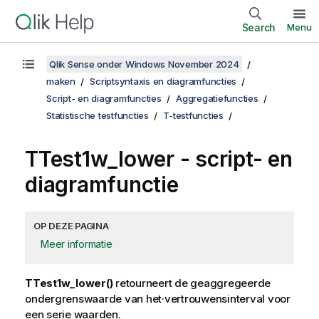
Search
Menu
Qlik Sense onder Windows November 2024
maken
Scriptsyntaxis en diagramfuncties
Script- en diagramfuncties
Aggregatiefuncties
Statistische testfuncties
T-testfuncties
TTest1w_lower
- script- en
diagramfunctie
OP DEZE PAGINA
Meer informatie
TTest1w_lower()
retourneert de geaggregeerde
ondergrenswaarde van het·vertrouwensinterval voor
een serie waarden.