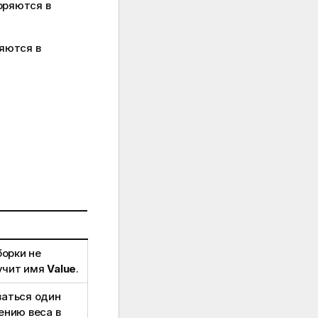
оряются в
яются в
борки не
лучит имя
Value
.
аться один
ению веса в