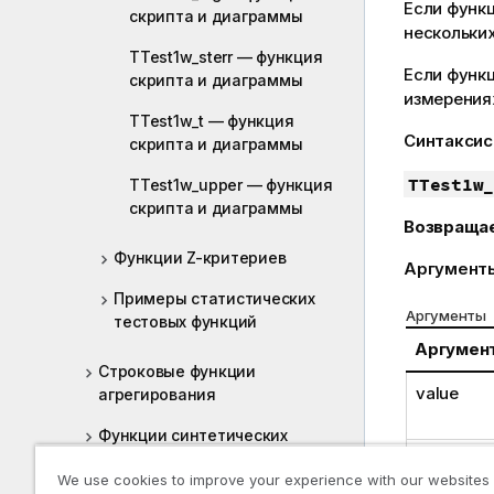
Если функц
скриптa и диаграммы
нескольких
TTest1w_sterr — функция
Если функ
скриптa и диаграммы
измерения
TTest1w_t — функция
Синтаксис
скриптa и диаграммы
TTest1w_
TTest1w_upper — функция
скриптa и диаграммы
Возвраща
Функции Z-критериев
Аргумент
Примеры статистических
Аргументы
тестовых функций
Аргумен
Строковые функции
value
агрегирования
Функции синтетических
измерений
weight
We use cookies to improve your experience with our websites