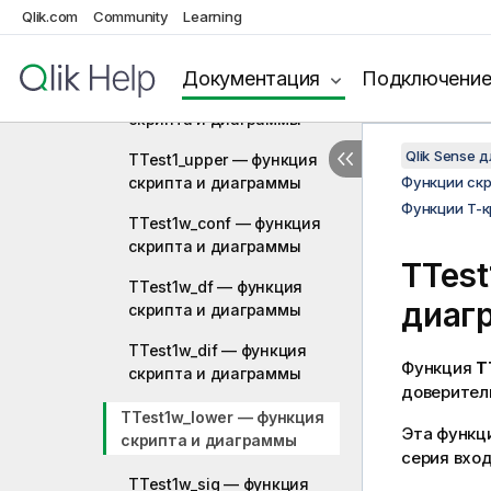
Qlik.com
Community
Learning
TTest1_sterr — функция
скриптa и диаграммы
Документация
Подключени
TTest1_t — функция
скриптa и диаграммы
Qlik Sense 
TTest1_upper — функция
скриптa и диаграммы
Функции ск
Функции T-
TTest1w_conf — функция
скриптa и диаграммы
TTest
TTest1w_df — функция
диаг
скриптa и диаграммы
TTest1w_dif — функция
Функция
T
скриптa и диаграммы
доверитель
TTest1w_lower — функция
Эта функци
скриптa и диаграммы
серия вхо
TTest1w_sig — функция