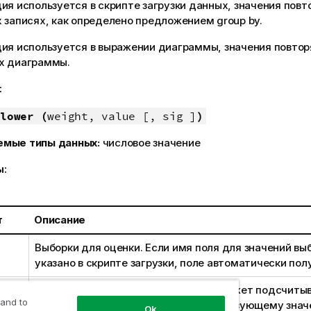
ия используется в скрипте загрузки данных, значения повт
 записях, как определено предложением group by.
ция используется в выражении диаграммы, значения повтор
х диаграммы.
:
lower (
weight, value [, sig ]
)
емые типы данных:
числовое значение
ы:
т
Описание
Выборки для оценки. Если имя поля для значений вы
указано в скрипте загрузки, поле автоматически по
Каждое значение в элементе
value
может подсчитыв
 and to
или несколько раз согласно соответствующему знач
Ok