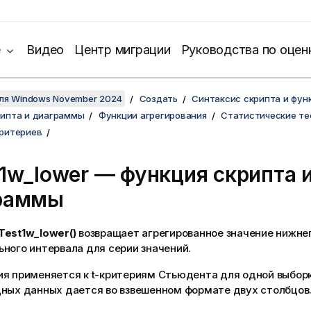
е
Видео
Центр миграции
Руководства по оцен
для Windows November 2024
Создать
Синтаксис скрипта и фун
рипта и диаграммы
Функции агрегирования
Статистические те
критериев
1w_lower
— функция скриптa 
раммы
Test1w_lower()
возвращает агрегированное значение нижне
ного интервала для серии значений.
я применяется к t-критериям Стьюдента для одной выборк
дных данных дается во взвешенном формате двух столбцов