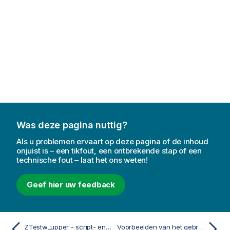
Was deze pagina nuttig?
Als u problemen ervaart op deze pagina of de inhoud
onjuist is – een tikfout, een ontbrekende stap of een
technische fout – laat het ons weten!
Geef hier uw feedback
ZTestw_upper - script- en diagramfunctie
Voorbeelden van het gebruik van chi2-test-functies in grafieken