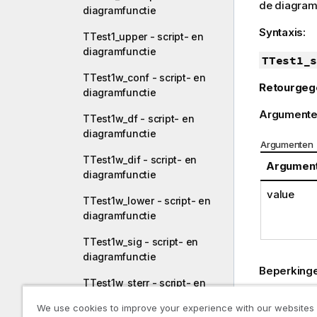
de diagram
diagramfunctie
Syntaxis:
TTest1_upper - script- en
diagramfunctie
TTest1_s
TTest1w_conf - script- en
Retourgeg
diagramfunctie
Argumente
TTest1w_df - script- en
diagramfunctie
Argumenten
TTest1w_dif - script- en
Argumen
diagramfunctie
value
TTest1w_lower - script- en
diagramfunctie
TTest1w_sig - script- en
diagramfunctie
Beperking
TTest1w_sterr - script- en
Tekstwaar
diagramfunctie
We use cookies to improve your experience with our websites
ertoe dat d