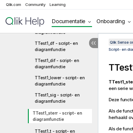
Qlik.com
Community
Learning
TTestw_upper - script- en
diagramfunctie
Documentatie
Onboarding
TTest1_conf - script- en
diagramfunctie
Qlik Sense 
TTest1_df - script- en
diagramfunctie
Script- en di
TTest1_dif - script- en
TTest
diagramfunctie
TTest1_lower - script- en
TTest1_ste
diagramfunctie
een serie 
TTest1_sig - script- en
Deze functi
diagramfunctie
Als de func
TTest1_sterr - script- en
herhaald ov
diagramfunctie
Als de func
TTest1_t - script- en