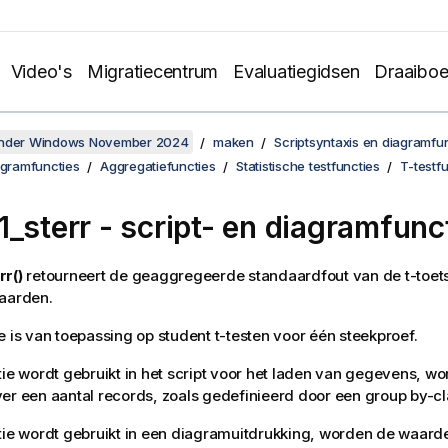
Video's
Migratiecentrum
Evaluatiegidsen
Draaibo
onder Windows November 2024
maken
Scriptsyntaxis en diagramfu
agramfuncties
Aggregatiefuncties
Statistische testfuncties
T-testf
1_sterr
- script- en diagramfunc
rr()
retourneert de geaggregeerde standaardfout van de t-toet
waarden.
e is van toepassing op student t-testen voor één steekproef.
tie wordt gebruikt in het script voor het laden van gegevens, 
er een aantal records, zoals gedefinieerd door een group by-cl
tie wordt gebruikt in een diagramuitdrukking, worden de waard