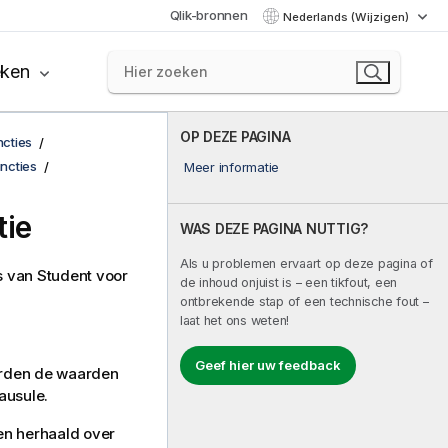
Qlik-bronnen
Nederlands (Wijzigen)
eken
OP DEZE PAGINA
ncties
uncties
Meer informatie
tie
WAS DEZE PAGINA NUTTIG?
Als u problemen ervaart op deze pagina of
s van Student voor
de inhoud onjuist is – een tikfout, een
ontbrekende stap of een technische fout –
laat het ons weten!
Geef hier uw feedback
worden de waarden
ausule.
en herhaald over