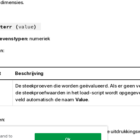
dimensies.
terr (
value
)
evenstypen:
numeriek
n:
t
Beschrijving
De steekproeven die worden geëvalueerd. Als er geen 
de steekproefwaarden in het load-script wordt opgegeven
veld automatisch de naam
Value
.
en:
den,
NULL
-waarden en ontbrekende waarden in de uitdrukkings
 and to
e functie
NULL
retourneert.
Ok