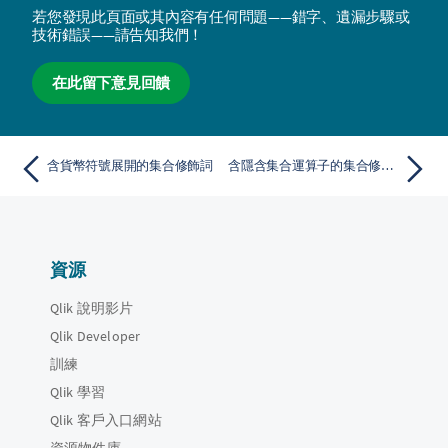
若您發現此頁面或其內容有任何問題——錯字、遺漏步驟或
技術錯誤——請告知我們！
在此留下意見回饋
含貨幣符號展開的集合修飾詞
含隱含集合運算子的集合修飾詞
資源
Qlik 說明影片
Qlik Developer
訓練
Qlik 學習
Qlik 客戶入口網站
資源物件庫