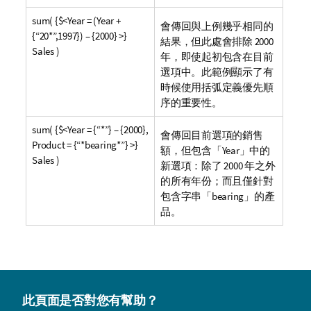
sum( {$<Year = (Year +
會傳回與上例幾乎相同的
{“20*”,1997}) – {2000} >}
結果，但此處會排除 2000
Sales )
年，即使起初包含在目前
選項中。此範例顯示了有
時候使用括弧定義優先順
序的重要性。
sum( {$<Year = {“*”} – {2000},
會傳回目前選項的銷售
Product = {“*bearing*”} >}
額，但包含「
Year
」中的
Sales )
新選項：除了 2000 年之外
的所有年份；而且僅針對
包含字串「bearing」的產
品。
此頁面是否對您有幫助？