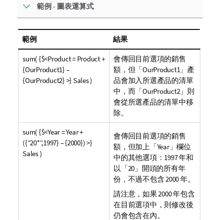
範例 - 圖表運算式
範例
結果
sum( {$<Product = Product +
會傳回目前選項的銷售
{OurProduct1} –
額，但「
OurProduct1
」產
{OurProduct2} >} Sales )
品會加入所選產品的清單
中，而「
OurProduct2
」則
會從所選產品的清單中移
除。
sum( {$<Year = Year +
會傳回目前選項的銷售
({“20*”,1997} – {2000}) >}
額，但加上「
Year
」欄位
Sales )
中的其他選項：1997 年和
以「20」開頭的所有年
份，不過不包含 2000 年。
請注意，如果 2000 年包含
在目前選項中，則修改後
仍會包含在內。