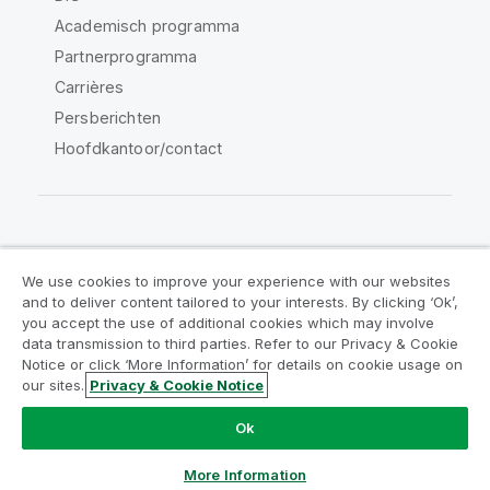
Academisch programma
Partnerprogramma
Carrières
Persberichten
Hoofdkantoor/contact
Qlik Community
We use cookies to improve your experience with our websites
and to deliver content tailored to your interests. By clicking ‘Ok’,
Juridische overeenkomsten
you accept the use of additional cookies which may involve
data transmission to third parties. Refer to our Privacy & Cookie
Productvoorwaarden
Legal Policies
Notice or click ‘More Information’ for details on cookie usage on
Legal Policies
Gebruiksvoorwaarden
our sites.
Privacy & Cookie Notice
Handelsmerken
Do Not Share My Info
Ok
Copyright © 1993-2026 QlikTech International AB. Alle
rechten voorbehouden.
More Information