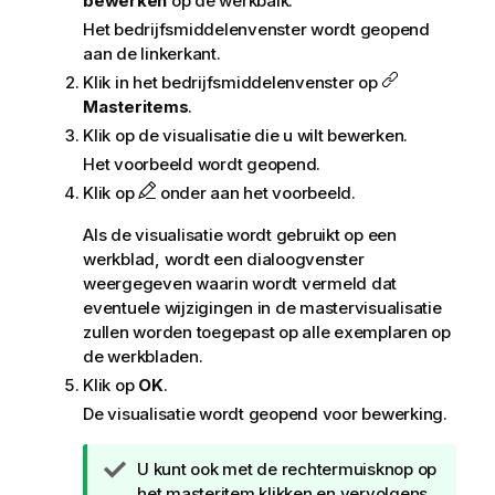
bewerken
op de werkbalk.
Het bedrijfsmiddelenvenster wordt geopend
aan de linkerkant.
Klik in het bedrijfsmiddelenvenster op
Masteritems
.
Klik op de visualisatie die u wilt bewerken.
Het voorbeeld wordt geopend.
Klik op
onder aan het voorbeeld.
Als de visualisatie wordt gebruikt op een
werkblad, wordt een dialoogvenster
weergegeven waarin wordt vermeld dat
eventuele wijzigingen in de mastervisualisatie
zullen worden toegepast op alle exemplaren op
de werkbladen.
Klik op
OK
.
De visualisatie wordt geopend voor bewerking.
T
U kunt ook met de rechtermuisknop op
i
het masteritem klikken en vervolgens