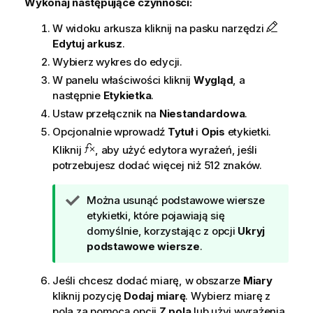
Wykonaj następujące czynności:
W widoku arkusza kliknij na pasku narzędzi
Edytuj arkusz
.
Wybierz wykres do edycji.
W panelu właściwości kliknij
Wygląd
, a
następnie
Etykietka
.
Ustaw przełącznik na
Niestandardowa
.
Opcjonalnie wprowadź
Tytuł
i
Opis
etykietki.
Kliknij
, aby użyć edytora wyrażeń, jeśli
potrzebujesz dodać więcej niż 512 znaków.
W
Można usunąć podstawowe wiersze
s
etykietki, które pojawiają się
k
domyślnie, korzystając z opcji
Ukryj
a
podstawowe wiersze
.
z
ó
Jeśli chcesz dodać miarę, w obszarze
Miary
w
kliknij pozycję
Dodaj miarę
. Wybierz miarę z
k
pola za pomocą opcji
Z pola
lub użyj wyrażenia.