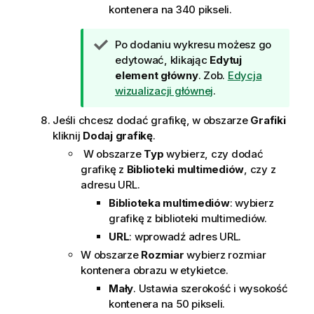
kontenera na 340 pikseli.
W
Po dodaniu wykresu możesz go
s
edytować, klikając
Edytuj
k
element główny
. Zob.
Edycja
a
wizualizacji głównej
.
z
Jeśli chcesz dodać grafikę, w obszarze
Grafiki
ó
kliknij
Dodaj grafikę
.
w
k
W obszarze
Typ
wybierz, czy dodać
a
grafikę z
Biblioteki multimediów
, czy z
adresu URL.
Biblioteka multimediów
: wybierz
grafikę z biblioteki multimediów.
URL
: wprowadź adres URL.
W obszarze
Rozmiar
wybierz rozmiar
kontenera obrazu w etykietce.
Mały
. Ustawia szerokość i wysokość
kontenera na 50 pikseli.