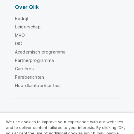
Over Qlik
Bedrijf
Leiderschap
MVO
DIG
Academisch programma
Partnerprogramma
Carrières
Persberichten
Hoofdkantoor/contact
Qlik Community
We use cookies to improve your experience with our websites
and to deliver content tailored to your interests. By clicking ‘Ok’,
Juridische overeenkomsten
you accept the use of additional cookies which may involve