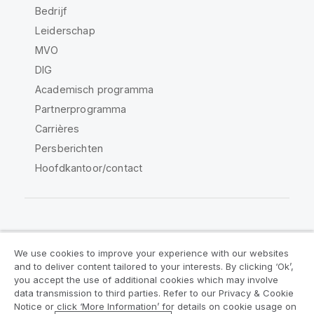
Bedrijf
Leiderschap
MVO
DIG
Academisch programma
Partnerprogramma
Carrières
Persberichten
Hoofdkantoor/contact
Qlik Community
We use cookies to improve your experience with our websites
and to deliver content tailored to your interests. By clicking ‘Ok’,
Juridische overeenkomsten
you accept the use of additional cookies which may involve
data transmission to third parties. Refer to our Privacy & Cookie
Productvoorwaarden
Legal Policies
Notice or click ‘More Information’ for details on cookie usage on