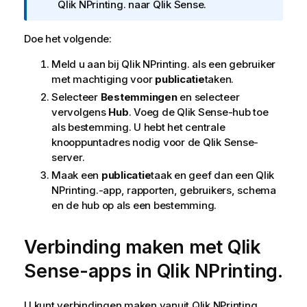
r
Qlik NPrinting.
naar
Qlik Sense
.
m
a
Doe het volgende:
t
Meld u aan bij
Qlik NPrinting.
als een gebruiker
i
met machtiging voor
publicatie
taken.
e
Selecteer
Bestemmingen
en selecteer
vervolgens
Hub
. Voeg de
Qlik Sense
-hub toe
als bestemming. U hebt het centrale
knooppuntadres nodig voor de
Qlik Sense
-
server.
Maak een
publicatie
taak en geef dan een
Qlik
NPrinting.
-app, rapporten, gebruikers, schema
en de hub op als een bestemming.
Verbinding maken met
Qlik
Sense
-apps in
Qlik NPrinting.
U kunt verbindingen maken vanuit
Qlik NPrinting.