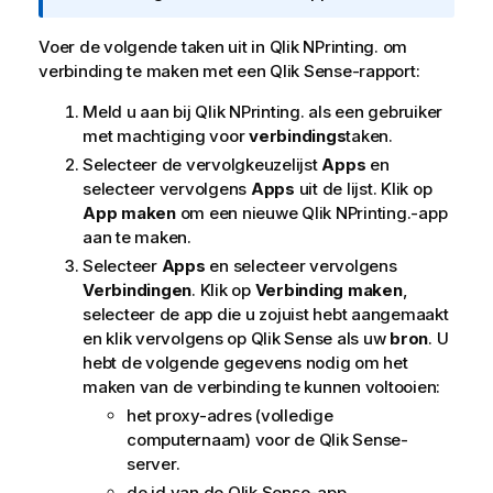
m
a
Voer de volgende taken uit in
Qlik NPrinting.
om
t
verbinding te maken met een
Qlik Sense
-rapport:
i
Meld u aan bij
Qlik NPrinting.
als een gebruiker
e
met machtiging voor
verbindings
taken.
Selecteer de vervolgkeuzelijst
Apps
en
selecteer vervolgens
Apps
uit de lijst. Klik op
App maken
om een nieuwe
Qlik NPrinting.
-app
aan te maken.
Selecteer
Apps
en selecteer vervolgens
Verbindingen
. Klik op
Verbinding maken
,
selecteer de app die u zojuist hebt aangemaakt
en klik vervolgens op Qlik Sense als uw
bron
. U
hebt de volgende gegevens nodig om het
maken van de verbinding te kunnen voltooien:
het proxy-adres (volledige
computernaam) voor de
Qlik Sense
-
server.
de id van de
Qlik Sense
-app.