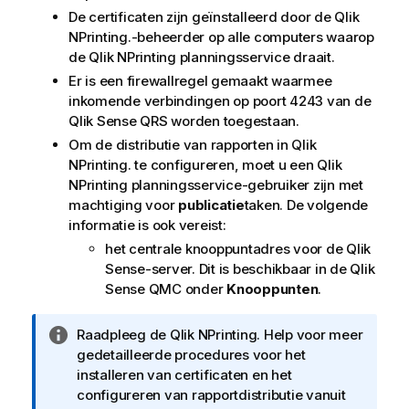
De certificaten zijn geïnstalleerd door de
Qlik
NPrinting.
-beheerder op alle computers waarop
de
Qlik NPrinting planningsservice
draait.
Er is een firewallregel gemaakt waarmee
inkomende verbindingen op poort 4243 van de
Qlik Sense
QRS
worden toegestaan.
Om de distributie van rapporten in
Qlik
NPrinting.
te configureren, moet u een
Qlik
NPrinting planningsservice
-gebruiker zijn met
machtiging voor
publicatie
taken. De volgende
informatie is ook vereist:
het centrale knooppuntadres voor de
Qlik
Sense
-server. Dit is beschikbaar in de
Qlik
Sense
QMC onder
Knooppunten
.
I
Raadpleeg de
Qlik NPrinting.
Help voor meer
n
gedetailleerde procedures voor het
f
installeren van certificaten en het
o
configureren van rapportdistributie vanuit