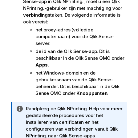
Sense
-app in
Qlik NPrinting.
, moet u een
Qlik
NPrinting.
-gebruiker zijn met machtiging voor
verbindings
taken. De volgende informatie is
ook vereist:
het proxy-adres (volledige
computernaam) voor de
Qlik Sense
-
server.
de id van de
Qlik Sense
-app. Dit is
beschikbaar in de
Qlik Sense
QMC onder
Apps
.
het Windows-domein en de
gebruikersnaam van de
Qlik Sense
-
beheerder. Dit is beschikbaar in de
Qlik
Sense
QMC onder
Knooppunten
.
I
Raadpleeg de
Qlik NPrinting.
Help voor meer
n
gedetailleerde procedures voor het
f
installeren van certificaten en het
o
configureren van verbindingen vanuit
Qlik
r
NPrinting.
naar
Qlik Sense
-apps.