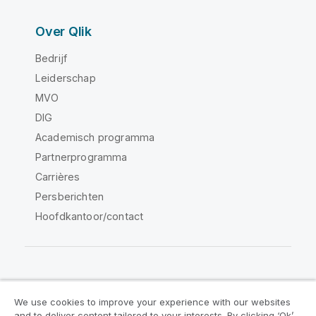
Over Qlik
Bedrijf
Leiderschap
MVO
DIG
Academisch programma
Partnerprogramma
Carrières
Persberichten
Hoofdkantoor/contact
Qlik Community
We use cookies to improve your experience with our websites
and to deliver content tailored to your interests. By clicking ‘Ok’,