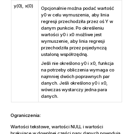
y(0), x(0)
Opcjonalnie można podać wartość
y0
w celu wymuszenia, aby linia
regresji przechodziła przez oś Y w
danym punkcie. Po określeniu
wartości
y0
i
x0
możliwe jest
wymuszenie, aby linia regresji
przechodziła przez pojedynczą
ustaloną współrzędną.
Jeśli nie określono
y0
i
x0
, funkcja
na potrzeby obliczenia wymaga co
najmniej dwóch poprawnych par
danych. Jeśli określono
y0
i
x0
,
wówczas wystarczy jedna para
danych.
Ograniczenia:
Wartości tekstowe, wartości
NULL
i wartości
brakujące w dowolnej części pary danych powodują