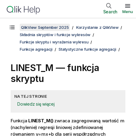
Search
Menu
QlikView September 2025
Korzystanie z QlikView
Składnia skryptów i funkcje wykresów
Funkcje skryptu i wyrażenia wykresu
Funkcje agregacji
Statystyczne funkcje agregacji
LINEST_M — funkcja
skryptu
NA TEJ STRONIE
Dowiedz się więcej
Funkcja
LINEST_M()
zwraca zagregowaną wartość m
(nachylenie) regresji liniowej zdefiniowanej
równaniem
y=mx+b
dla serii współrzędnych