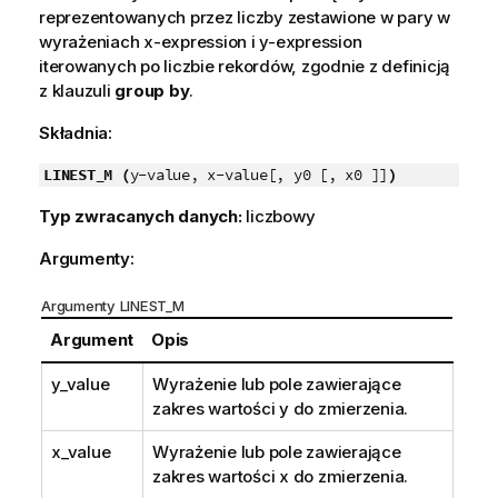
reprezentowanych przez liczby zestawione w pary w
wyrażeniach
x-expression
i
y-expression
iterowanych po liczbie rekordów, zgodnie z definicją
z klauzuli
group by
.
Składnia:
LINEST_M (
y-value, x-value[, y0 [, x0 ]]
)
Typ zwracanych danych:
liczbowy
Argumenty:
Argumenty LINEST_M
Argument
Opis
y_value
Wyrażenie lub pole zawierające
zakres wartości
y
do zmierzenia.
x_value
Wyrażenie lub pole zawierające
zakres wartości
x
do zmierzenia.