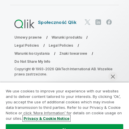
Społeczność Qlik
Umowy prawne
Warunki produktu
Legal Policies
Legal Policies
Warunki korzystania
Znaki towarowe
Do Not Share My Info
Copyright © 1993-2026 QlikTech International AB. Wszelkie
prawa zastrzeżone.
We use cookies to improve your experience with our websites
Dołącz do Programu Modernizacji
and to deliver content tailored to your interests. By clicking ‘Ok’,
Analityki
you accept the use of additional cookies which may involve
data transmission to third parties. Refer to our Privacy & Cookie
Notice or click ‘More Information’ for details on cookie usage on
Przeprowadź modernizację bez szkody dla Twoich
our sites.
Privacy & Cookie Notice
cennych aplikacji QlikView za pomocą programu
Rozmawiaj teraz
Analytics Modernization Program.
Kliknij tutaj
aby