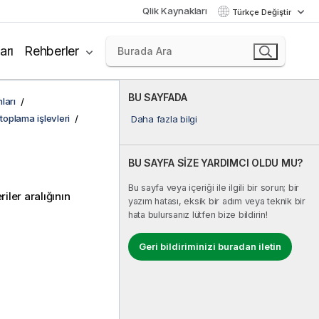
Qlik Kaynakları
Türkçe Değiştir
arı
Rehberler
BU SAYFADA
ları
l toplama işlevleri
Daha fazla bilgi
BU SAYFA SİZE YARDIMCI OLDU MU?
Bu sayfa veya içeriği ile ilgili bir sorun; bir
iler aralığının
yazım hatası, eksik bir adım veya teknik bir
hata bulursanız lütfen bize bildirin!
Geri bildiriminizi buradan iletin