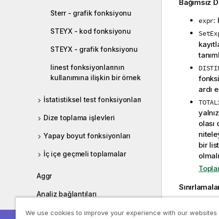
Bağımsız D
Sterr - grafik fonksiyonu
:
expr
STEYX - kod fonksiyonu
SetEx
kayıtl
STEYX - grafik fonksiyonu
tanıml
linest fonksiyonlarının
DISTI
kullanımına ilişkin bir örnek
fonks
ardı ed
İstatistiksel test fonksiyonları
TOTAL
yalnız
Dize toplama işlevleri
olası 
nitele
Yapay boyut fonksiyonları
bir li
İç içe geçmeli toplamalar
olmalı
Topla
Aggr
Sınırlamala
Analiz bağlantıları
Toplama fo
Renk fonksiyonları
We use cookies to improve your experience with our websites
fonskiyonlar