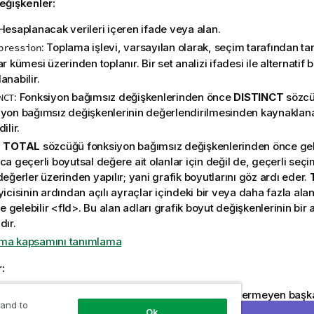
eğişkenler:
 Hesaplanacak verileri içeren ifade veya alan.
: Toplama işlevi, varsayılan olarak, seçim tarafından ta
pression
ar kümesi üzerinden toplanır. Bir set analizi ifadesi ile alternatif 
anabilir.
: Fonksiyon bağımsız değişkenlerinden önce
DISTINCT
sözcü
NCT
iyon bağımsız değişkenlerinin değerlendirilmesinden kaynaklan
ilir.
:
TOTAL
sözcüğü fonksiyon bağımsız değişkenlerinden önce ge
ca geçerli boyutsal değere ait olanlar için değil de, geçerli seç
değerler üzerinden yapılır; yani grafik boyutlarını göz ardı eder.
yicisinin ardından açılı ayraçlar içindeki bir veya daha fazla al
ste gelebilir
<fld>
. Bu alan adları grafik boyut değişkenlerinin bir 
dır.
ma kapsamını tanımlama
r:
nksiyonunun parametresi,
TOTAL
niteleyicisini içermeyen baş
 and to
ını kullanmamalıdır. Daha gelişmiş iç içe toplamalar için, belirtile
Ok