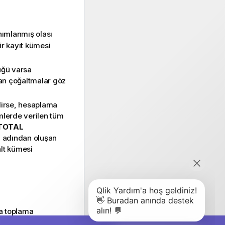
nımlanmış olası
bir kayıt kümesi
ğü varsa
an çoğaltmalar göz
lirse, hesaplama
imlerde verilen tüm
TOTAL
an adından oluşan
alt kümesi
ka toplama
n boyut ile birlikte