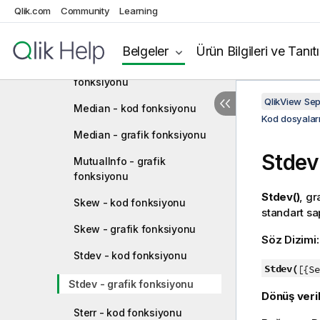
Qlik.com
Community
Learning
LINEST_SSRESID - kod
fonksiyonu
Belgeler
Ürün Bilgileri ve Tanıt
LINEST_SSRESID - grafik
fonksiyonu
QlikView Se
Median - kod fonksiyonu
Kod dosyaları
Median - grafik fonksiyonu
Stdev
MutualInfo - grafik
fonksiyonu
Stdev()
, gr
Skew - kod fonksiyonu
standart sa
Skew - grafik fonksiyonu
Söz Dizimi
Stdev - kod fonksiyonu
Stdev(
[{Se
Stdev - grafik fonksiyonu
Dönüş veril
Sterr - kod fonksiyonu