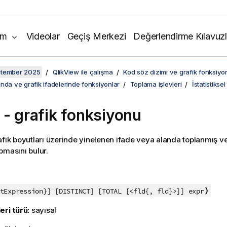
ım
Videolar
Geçiş Merkezi
Değerlendirme Kılavuzl
ptember 2025
QlikView ile çalışma
Kod söz dizimi ve grafik fonksiyon
nda ve grafik ifadelerinde fonksiyonlar
Toplama işlevleri
İstatistikse
- grafik fonksiyonu
afik boyutları üzerinde yinelenen ifade veya alanda toplanmış ver
pmasını bulur.
:
)
tExpression}] [DISTINCT] [TOTAL [<fld{, fld}>]] expr
eri türü:
sayısal