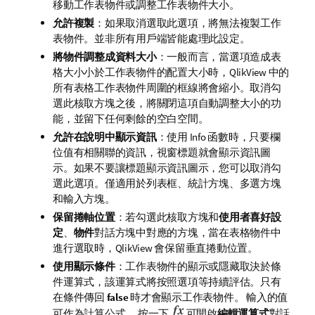
移動工作表物件或調整工作表物件大小。
允許複製
：如果取消選取此選項，將無法複製工作
表物件。並非所有用戶端皆能處理此設定。
將物件調整成資料大小
：一般而言，當選項造成表
格大小小於工作表物件的配置大小時，QlikView 中的
所有表格工作表物件周圍的框線將會縮小。取消勾
選此核取方塊之後，將關閉這項自動調整大小的功
能，並留下任何剩餘的空白空間。
允許在說明中顯示資訊
：使用 Info 函數時，只要欄
位值有相關聯的資訊，視窗標題就會顯示資訊圖
示。如果不要讓標題顯示資訊圖示，您可以取消勾
選此選項。僅適用於列表框、統計方塊、多選方塊
和輸入方塊。
保留捲軸位置
：若勾選此核取方塊和
使用者喜好設
定
、
物件
對話方塊中對應的方塊，當在表格物件中
進行選取時，QlikView 會保留垂直捲動位置。
使用顯示條件
：工作表物件的顯示或隱藏取決於條
件運算式，該運算式將按照選項等持續評估。只有
在條件傳回
false
時才會顯示工作表物件。 輸入的值
可作為計算公式。 按一下
可開啟
編輯運算式
對話