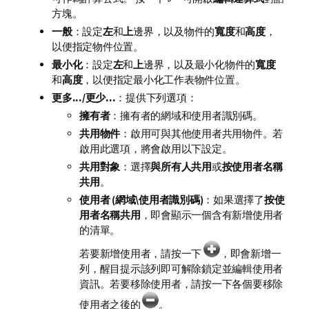
方塊。
一般
：設定
左
和
上
邊界，以及物件的
寬度
和
高度
，
以便指定物件位置。
最小化
：設定
左
和
上
邊界，以及最小化物件的
寬度
和
高度
，以便指定最小化工作表物件位置。
更多.../更少...
：提供下列選項：
擁有者
：擁有者的網域和使用者識別碼。
共用物件
：啟用可與其他使用者共用物件。若
啟用此選項，將會啟用以下設定。
共用對象
：選擇
與所有人共用
或
按使用者名稱
共用
。
使用者 (網域\使用者識別碼)
：如果選擇了
按使
用者名稱共用
，即會顯示一個含有新增使用者
的清單。
若要新增使用者，請按一下
，即會新增一
列，醒目提示該列即可解除鎖定並編輯使用者
資訊。若要移除使用者，請按一下各個要移除
使用者之後的
。