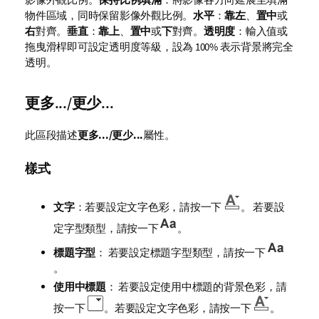
物件區域，同時保留影像外觀比例。
水平
：
靠左
、
置中
或
右
對齊。
垂直
：
靠上
、
置中
或
下
對齊。
透明度
：輸入值或
拖曳滑桿即可設定透明度等級，設為 100% 表示背景將完全
透明。
更多.../更少...
此區段描述
更多.../更少...
屬性。
樣式
文字
：若要設定文字色彩，請按一下
。 若要設
定字型類型，請按一下
。
標題字型
： 若要設定標題字型類型，請按一下
。
使用中標題
： 若要設定使用中標題的背景色彩，請
按一下
。若要設定文字色彩，請按一下
。