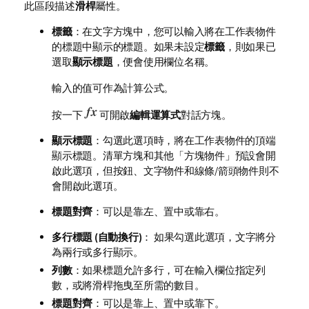
此區段描述
滑桿
屬性。
標籤
：在文字方塊中，您可以輸入將在工作表物件
的標題中顯示的標題。如果未設定
標籤
，則如果已
選取
顯示標題
，便會使用欄位名稱。
輸入的值可作為計算公式。
按一下
可開啟
編輯運算式
對話方塊。
顯示標題
：勾選此選項時，將在工作表物件的頂端
顯示標題。清單方塊和其他「方塊物件」預設會開
啟此選項，但按鈕、文字物件和線條/箭頭物件則不
會開啟此選項。
標題對齊
：可以是靠左、置中或靠右。
多行標題 (自動換行)
： 如果勾選此選項，文字將分
為兩行或多行顯示。
列數
：如果標題允許多行，可在輸入欄位指定列
數，或將滑桿拖曳至所需的數目。
標題對齊
：可以是靠上、置中或靠下。