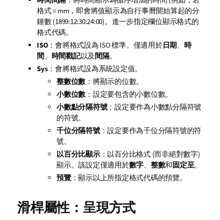
格式 = mm，即會將值顯示為自行事曆開始算起的分
鐘數 (1899:12:30:24:00)。進一步指定欄位顯示格式的
格式代碼。
ISO
：會將格式設為 ISO 標準。僅適用於
日期
、
時
間
、
時間戳記
以及
間隔
。
Sys
：會將格式設為系統設定值。
整數位數
：將顯示的位數。
小數位數
：設定要包含的小數位數。
小數點分隔符號
：設定要作為小數點分隔符號
的符號。
千位分隔符號
：設定要作為千位分隔符號的符
號。
以百分比顯示
：以百分比格式 (而非絕對數字)
顯示。該設定僅適用於
數字
、
整數
和
固定至
。
預覽
：顯示以上所指定格式代碼的預覽。
滑桿屬性：呈現方式