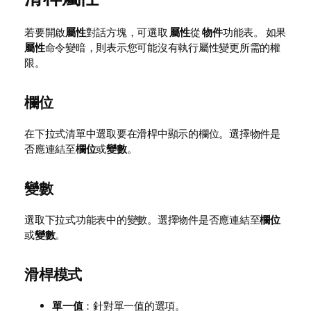
若要開啟
屬性
對話方塊，可選取
屬性
從
物件
功能表。 如果
屬性
命令變暗，則表示您可能沒有執行屬性變更所需的權
限。
欄位
在下拉式清單中選取要在滑桿中顯示的欄位。選擇物件是
否應連結至
欄位
或
變數
。
變數
選取下拉式功能表中的變數。選擇物件是否應連結至
欄位
或
變數
。
滑桿模式
單一值
：針對單一值的選項。