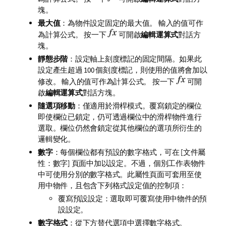
塊。
最大值
：為物件設定固定的最大值。 輸入的值可作
為計算公式。 按一下
可開啟
編輯運算式
對話方
塊。
靜態步階
：設定軸上刻度標記的固定間隔。如果此
設定產生超過 100 個刻度標記，則使用的值將會加以
修改。 輸入的值可作為計算公式。 按一下
可開
啟
編輯運算式
對話方塊。
隨選項移動
：僅適用於滑桿模式。覆寫鎖定的欄位
即使欄位已鎖定，仍可透過欄位中的滑桿物件進行
選取。欄位仍然會鎖定從其他欄位的選項所衍生的
邏輯變化。
數字
：每個欄位都有預設的數字格式，可在 [文件屬
性：數字] 頁面中加以設定。不過，個別工作表物件
中可使用分別的數字格式。此屬性頁面可套用至使
用中物件，且包含下列格式設定值的控制項：
覆寫預設設定：選取即可覆寫使用中物件的預
設設定。
數字格式
：從下方替代選項中選擇數字格式。