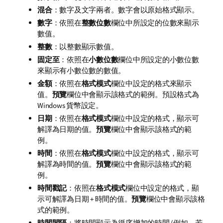
混合
：數字及文字兩者。數字會以原始格式顯示。
數字
：依照在
整數位數
欄位中所設定的位數來顯示
數值。
整數
：以整數顯示數值。
固定至
：依照在
小數位數
欄位中所設定的小數位數
來顯示有小數位數的數值。
金額
：依照在
格式模式
欄位中設定的格式來顯示
值。
預覽
欄位中會顯示該格式的範例。預設格式為
Windows 貨幣設定。
日期
：依照在
格式模式
欄位中設定的格式，顯示可
解譯為日期的值。
預覽
欄位中會顯示該格式的範
例。
時間
：依照在
格式模式
欄位中設定的格式，顯示可
解譯為時間的值。
預覽
欄位中會顯示該格式的範
例。
時間戳記
：依照在
格式模式
欄位中設定的格式，顯
示可解譯為日期 + 時間的值。
預覽
欄位中會顯示該格
式的範例。
時間間隔
：將時間顯示為循序增加的時間 (例如，若