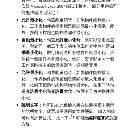
安裝 Microsoft Excel 2007 或以上版本。 部分用戶端可
能無法處理此設定！
允許最小化
：勾選此選項時，如果物件能夠最小
化，工作表物件的視窗標題將顯示最小化圖示。此
外，按兩下標題也能夠將物件最小化。
自動最小化
：勾選
允許最小化
時，就可以使用此選
項。對於同一個工作表上的多個工作表物件勾選
自
動最小化
時，即可隨時將所有物件自動最小化，只
保留一個物件不會最小化。例如，交替顯示同一個
工作表區域中的數個圖形時，這相當實用。
允許最小化
：勾選此選項時，如果物件能夠最大
化，工作表物件的視窗標題將顯示最大化圖示。此
外，按兩下標題也能夠將物件最大化。如果同時勾
選
允許最小化
和
允許最大化
，按兩下只會將物件最
小化。
說明文字
：您可以在此處輸入將在快顯視窗中顯示
的說明文字。此選項不適用於文件層級。 輸入的值
可作為計算公式。 按一下
可開啟
編輯運算式
對話
方塊。