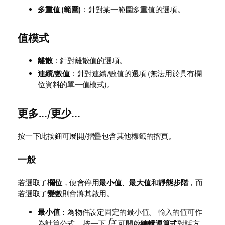
多重值 (範圍)
：針對某一範圍多重值的選項。
值模式
離散
：針對離散值的選項。
連續/數值
：針對連續/數值的選項 (無法用於具有欄
位資料的單一值模式)。
更多.../更少...
按一下此按鈕可展開/摺疊包含其他標籤的摺頁。
一般
若選取了
欄位
，便會停用
最小值
、
最大值
和
靜態步階
，而
若選取了
變數
則會將其啟用。
最小值
：為物件設定固定的最小值。 輸入的值可作
為計算公式。 按一下
可開啟
編輯運算式
對話方