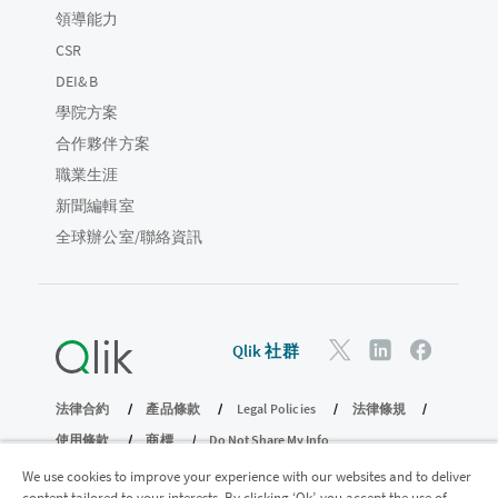
領導能力
CSR
DEI&B
學院方案
合作夥伴方案
職業生涯
新聞編輯室
全球辦公室/聯絡資訊
Qlik 社群
法律合約
產品條款
Legal Policies
法律條規
使用條款
商標
Do Not Share My Info
© 1993-2026 QlikTech International AB。保留所有權利。
We use cookies to improve your experience with our websites and to deliver
content tailored to your interests. By clicking ‘Ok’, you accept the use of