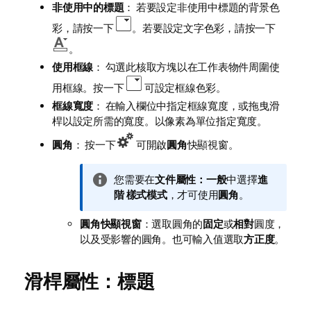
非使用中的標題
： 若要設定非使用中標題的背景色
彩，請按一下
。若要設定文字色彩，請按一下
。
使用框線
： 勾選此核取方塊以在工作表物件周圍使
用框線。按一下
可設定框線色彩。
框線寬度
： 在輸入欄位中指定框線寬度，或拖曳滑
桿以設定所需的寬度。以像素為單位指定寬度。
圓角
： 按一下
可開啟
圓角
快顯視窗。
資
您需要在
文件屬性：一般
中選擇
進
訊
階
樣式模式
，才可使用
圓角
。
備
圓角快顯視窗
：選取圓角的
固定
或
相對
圓度，
註
以及受影響的圓角。也可輸入值選取
方正度
。
滑桿屬性：標題