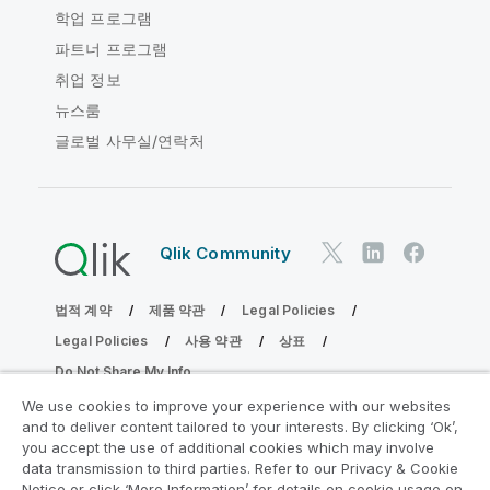
학업 프로그램
파트너 프로그램
취업 정보
뉴스룸
글로벌 사무실/연락처
Qlik Community
법적 계약
제품 약관
Legal Policies
Legal Policies
사용 약관
상표
Do Not Share My Info
Copyright © 1993-2026 QlikTech International AB. 무단 전재
We use cookies to improve your experience with our websites
및 복제를 금합니다.
and to deliver content tailored to your interests. By clicking ‘Ok’,
you accept the use of additional cookies which may involve
data transmission to third parties. Refer to our Privacy & Cookie
Notice or click ‘More Information’ for details on cookie usage on