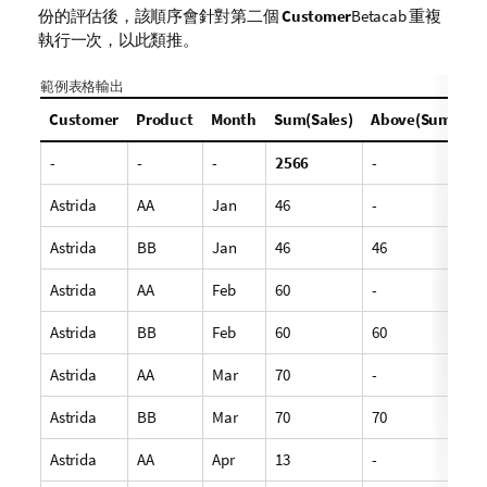
份的評估後，該順序會針對第二個
Customer
Betacab
重複
執行一次，以此類推。
範例表格輸出
Customer
Product
Month
Sum(Sales)
Above(Sum(Sale
-
-
-
2566
-
Astrida
AA
Jan
46
-
Astrida
BB
Jan
46
46
Astrida
AA
Feb
60
-
Astrida
BB
Feb
60
60
Astrida
AA
Mar
70
-
Astrida
BB
Mar
70
70
Astrida
AA
Apr
13
-