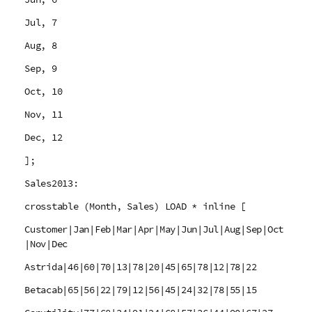
Jul, 7
Aug, 8
Sep, 9
Oct, 10
Nov, 11
Dec, 12
];
Sales2013:
crosstable (Month, Sales) LOAD * inline [
Customer|Jan|Feb|Mar|Apr|May|Jun|Jul|Aug|Sep|Oct
|Nov|Dec
Astrida|46|60|70|13|78|20|45|65|78|12|78|22
Betacab|65|56|22|79|12|56|45|24|32|78|55|15