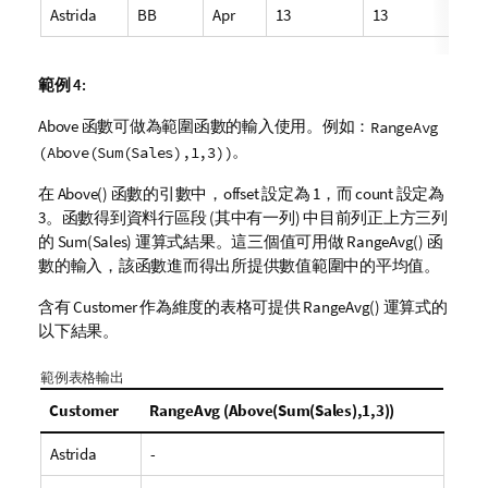
Astrida
BB
Apr
13
13
範例 4:
Above
函數可做為範圍函數的輸入使用。例如：
RangeAvg
。
(Above(Sum(Sales),1,3))
在
Above()
函數的引數中，
offset
設定為 1，而
count
設定為
3。函數得到資料行區段 (其中有一列) 中目前列正上方三列
的
Sum(Sales)
運算式結果。這三個值可用做
RangeAvg()
函
數的輸入，該函數進而得出所提供數值範圍中的平均值。
含有
Customer
作為維度的表格可提供
RangeAvg()
運算式的
以下結果。
範例表格輸出
Customer
RangeAvg (Above(Sum(Sales),1,3))
Astrida
-