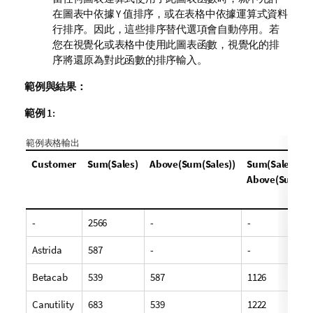
在圖表中依據 Y 值排序，或在表格中依據運算式資料
行排序。因此，這些排序替代選項會自動停用。若
您在視覺化或表格中使用此圖表函數，視覺化的排
序將還原為對此函數的排序輸入。
範例與結果：
範例 1:
範例表格輸出
Customer
Sum(Sales)
Above(Sum(Sales))
Sum(Sales) +
Above(Sum(Sal
-
2566
-
-
Astrida
587
-
-
Betacab
539
587
1126
Canutility
683
539
1222