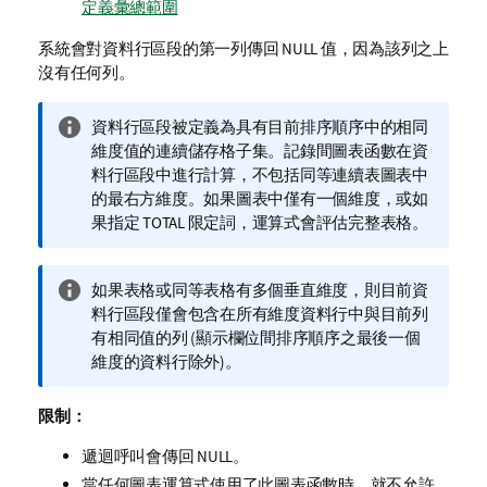
定義彙總範圍
系統會對資料行區段的第一列傳回
NULL
值，因為該列之上
沒有任何列。
資
資料行區段被定義為具有目前排序順序中的相同
訊
維度值的連續儲存格子集。記錄間圖表函數在資
備
料行區段中進行計算，不包括同等連續表圖表中
註
的最右方維度。如果圖表中僅有一個維度，或如
果指定
TOTAL
限定詞，運算式會評估完整表格。
資
如果表格或同等表格有多個垂直維度，則目前資
訊
料行區段僅會包含在所有維度資料行中與目前列
備
有相同值的列 (顯示欄位間排序順序之最後一個
註
維度的資料行除外)。
限制：
遞迴呼叫會傳回
NULL
。
當任何圖表運算式使用了此圖表函數時，就不允許