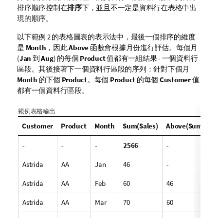
排序順序控制在
排序
下，並且不一定是資料行在表格中出
現的順序。
以下範例 2 的表格圖表的表示法中，最後一個排序的維度
是
Month
，因此
Above
函數會根據月份進行評估。每個月
(
Jan
到
Aug
) 的每個
Product
值都有一組結果 - 一個資料行
區段。其後接著下一個資料行區段的序列：針對下個月
Month
的下個
Product
。每個
Product
的每個
Customer
值
都有一個資料行區段。
範例表格輸出
Customer
Product
Month
Sum(Sales)
Above(Sum(Sale
-
-
-
2566
-
Astrida
AA
Jan
46
-
Astrida
AA
Feb
60
46
Astrida
AA
Mar
70
60