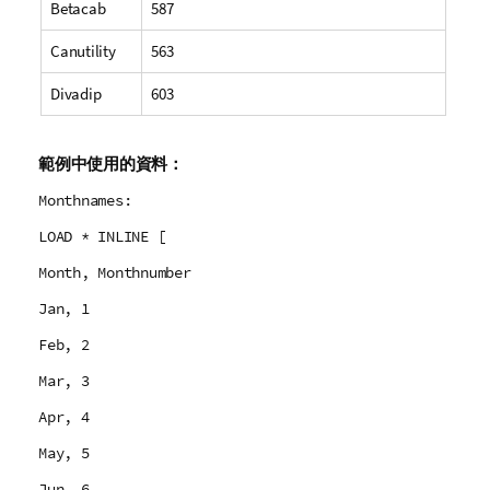
Betacab
587
Canutility
563
Divadip
603
範例中使用的資料：
Monthnames:
LOAD * INLINE [
Month, Monthnumber
Jan, 1
Feb, 2
Mar, 3
Apr, 4
May, 5
Jun, 6