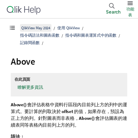
功能
Search
表
QlikView May 2024
使用 QlikView
指令碼語法和圖表函數
指令碼和圖表運算式中的函數
記錄間函數
Above
在此頁面
瞭解更多資訊
Above()
會評估表格中資料行區段內目前列上方的列中的運
算式。要計算的列取決於
offset
的值，如果存在，預設為
正上方的列。針對圖表而非表格，
Above()
會評估圖表的連
續表同等表格內目前列上方的列。
語法：