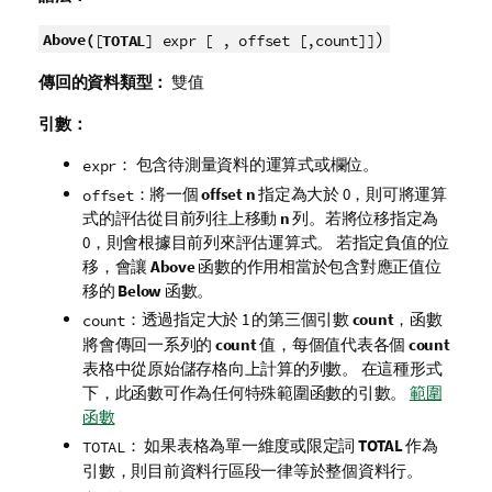
)
Above(
[
TOTAL
] expr [ , offset [,count]]
傳回的資料類型：
雙值
引數：
： 包含待測量資料的運算式或欄位。
expr
：將一個
offset
n
指定為大於 0，則可將運算
offset
式的評估從目前列往上移動
n
列。若將位移指定為
0，則會根據目前列來評估運算式。 若指定負值的位
移，會讓
Above
函數的作用相當於包含對應正值位
移的
Below
函數。
：透過指定大於 1 的第三個引數
count
，函數
count
將會傳回一系列的
count
值，每個值代表各個
count
表格中從原始儲存格向上計算的列數。 在這種形式
下，此函數可作為任何特殊範圍函數的引數。
範圍
函數
： 如果表格為單一維度或限定詞
TOTAL
作為
TOTAL
引數，則目前資料行區段一律等於整個資料行。