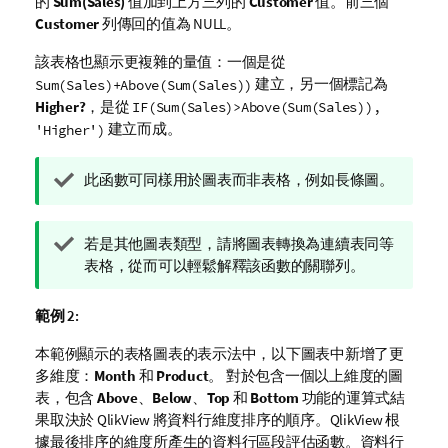
的
Sum(Sales)
值加到上方三列的
Customer
值。前三個
Customer
列傳回的值為 NULL。
該表格也顯示更複雜的量值：一個是從
建立，另一個標記為
Sum(Sales)+Above(Sum(Sales))
Higher?
，是從
IF(Sum(Sales)>Above(Sum(Sales)),
建立而成。
'Higher')
提
此函數可同樣用於圖表而非表格，例如長條圖。
示
備
提
若是其他圖表類型，請將圖表轉換為連續表同等
註
示
表格，從而可以輕鬆解釋該函數的關聯列。
備
註
範例 2:
本範例顯示的表格圖表的表示法中，以下圖表中新增了更
多維度：
Month
和
Product
。 對於包含一個以上維度的圖
表，包含
Above
、
Below
、
Top
和
Bottom
功能的運算式結
果取決於
QlikView
將資料行維度排序的順序。
QlikView
根
據最後排序的維度所產生的資料行區段評估函數。資料行