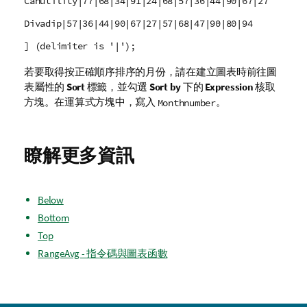
Canutility|77|68|34|91|24|68|57|36|44|90|67|27
Divadip|57|36|44|90|67|27|57|68|47|90|80|94
] (delimiter is '|');
若要取得按正確順序排序的月份，請在建立圖表時前往圖
表屬性的
Sort
標籤，並勾選
Sort by
下的
Expression
核取
方塊。在運算式方塊中，寫入
。
Monthnumber
瞭解更多資訊
Below
Bottom
Top
RangeAvg - 指令碼與圖表函數