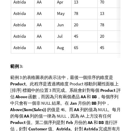
Astrida
AA
Apr
13
70
Astrida
AA
May
78
13
Astrida
AA
Jun
20
78
Astrida
AA
Jul
45
20
Astrida
AA
Aug
65
45
範例 3:
範例 3 的表格圖表的表示法中，最後一個排序的維度是
Product
。此程序是透過將維度
Product
移動到屬性面板上
[排序] 標籤中的位置 3 而完成。系統會針對每個
Product
評
估
Above
函數，而因為只有兩個產品
AA
和
BB
，每個序列
中只會有一個非 NULL 結果。在
Jan
月份的
BB
列中，
Above(Sum(Sales))
的值是 46。而
AA
列的值為 NULL。每月
的每個
AA
列的值一律為 NULL，因為
AA
上方沒有任何
Product
值。第二個序列是對
Feb
月份的
AA
和
BB
進行評
估，針對
Customer
值、
Astrida
。針對
Astrida
完成所有月