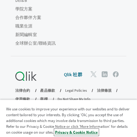
DEI&B
學院方案
合作夥伴方案
職業生涯
新聞編輯室
全球辦公室/聯絡資訊
Qlik 社群
法律合約
產品條款
Legal Policies
法律條規
使用條款
商標
Do Not Share My Info
© 1993-2026 QlikTech International AB。保留所有權利。
We use cookies to improve your experience with our websites and to deliver
content tailored to your interests. By clicking ‘Ok’, you accept the use of
additional cookies which may involve data transmission to third parties.
Refer to our Privacy & Cookie Notice or click ‘More Information’ for details
加入分析現代化計畫
on cookie usage on our sites.
Privacy & Cookie Notice