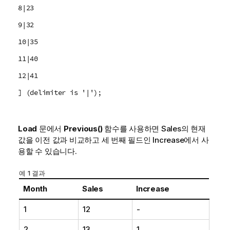
8|23
9|32
10|35
11|40
12|41
] (delimiter is '|');
Load
문에서
Previous()
함수를 사용하면
Sales
의 현재
값을 이전 값과 비교하고 세 번째 필드인
Increase
에서 사
용할 수 있습니다.
예 1 결과
Month
Sales
Increase
1
12
-
2
13
1