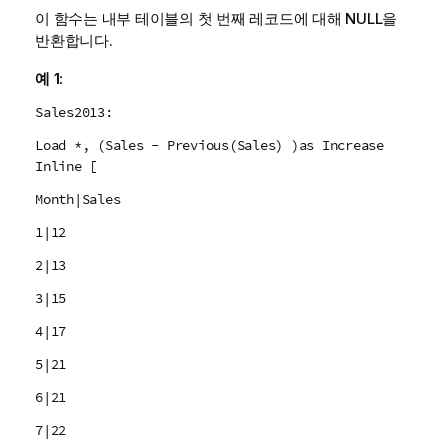
이 함수는 내부 테이블의 첫 번째 레코드에 대해
NULL
을
반환합니다.
예 1:
Sales2013:
Load *, (Sales - Previous(Sales) )as Increase
Inline [
Month|Sales
1|12
2|13
3|15
4|17
5|21
6|21
7|22