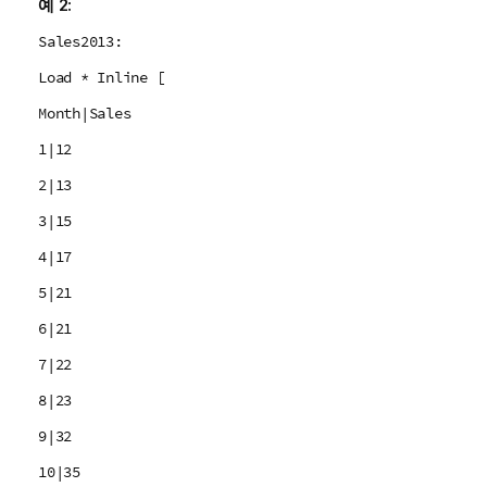
예 2:
Sales2013:
Load * Inline [
Month|Sales
1|12
2|13
3|15
4|17
5|21
6|21
7|22
8|23
9|32
10|35