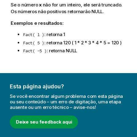
Se o número
x
não for um inteiro, ele será truncado.
Os números não positivos retornarão
NULL
.
Exemplos e resultados:
: retorna 1
Fact( 1 )
: retorna 120 ( 1 * 2 * 3 * 4 * 5 = 120 )
Fact( 5 )
: retorna
NULL
Fact( -5 )
Esta página ajudou?
Se você encontrar algum problema com esta página
ou seu conteúdo – um erro de digitação, uma etapa
ausente ou um erro técnico – avise-nos!
Deixe seu feedback aqui