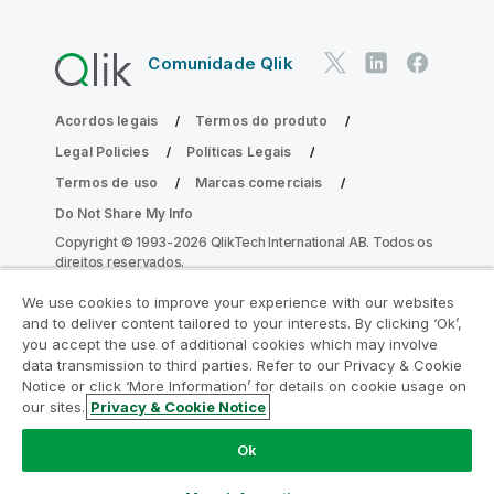
Comunidade Qlik
Acordos legais
Termos do produto
Legal Policies
Políticas Legais
Termos de uso
Marcas comerciais
Do Not Share My Info
Copyright © 1993-2026 QlikTech International AB. Todos os
direitos reservados.
We use cookies to improve your experience with our websites
and to deliver content tailored to your interests. By clicking ‘Ok’,
Participe do Programa de Modernização
you accept the use of additional cookies which may involve
data transmission to third parties. Refer to our Privacy & Cookie
do Analytics
Notice or click ‘More Information’ for details on cookie usage on
our sites.
Privacy & Cookie Notice
Modernize sem comprometer seus valiosos aplicativos
QlikView com o Programa de Modernização do Analytics.
Ok
Clique aqui
para mais informações ou entre em contato:
ampquestions@qlik.com