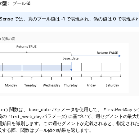
タ型：
ブール値
 Sense
では、真のブール値は -1 で表現され、偽の値は 0 で表現さ
te 関数の図
関数は、
パラメータを使用して、
シ
te()
base_date
FirstWeekDay
義の
パラメータ) に基づいて、週セグメントの最大
first_week_day
開始日を識別します。この週セグメントが定義されると、指定され
較する際、関数はブール値の結果を返します。