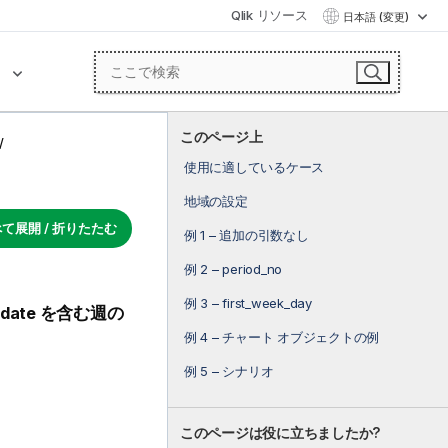
Qlik リソース
日本語 (変更)
ク
このページ上
使用に適しているケース
地域の設定
て展開 / 折りたたむ
例 1 – 追加の引数なし
例 2 – period_no
例 3 – first_week_day
date
を含む週の
例 4 – チャート オブジェクトの例
例 5 – シナリオ
このページは役に立ちましたか?