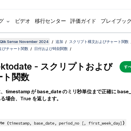
グ
ビデオ
移行センター
評価ガイド
プレイブッ
Qlik Sense November 2024
追加
スクリプト構文およびチャート関数
よびチャート関数
日付および時刻関数
ektodate - スクリプトおよび
すべ
ート関数
は、
timestamp
が
base_date
のミリ秒単位まで正確に
base_
ある場合、
True
を返します。
)
te (
timestamp, base_date, period_no [, first_week_day]