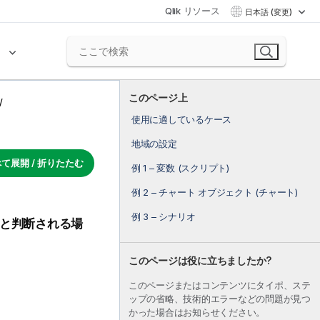
Qlik リソース
日本語 (変更)
ク
このページ上
使用に適しているケース
地域の設定
て展開 / 折りたたむ
例 1 – 変数 (スクリプト)
例 2 – チャート オブジェクト (チャート)
例 3 – シナリオ
と判断される場
このページは役に立ちましたか?
このページまたはコンテンツにタイポ、ステ
ップの省略、技術的エラーなどの問題が見つ
かった場合はお知らせください。