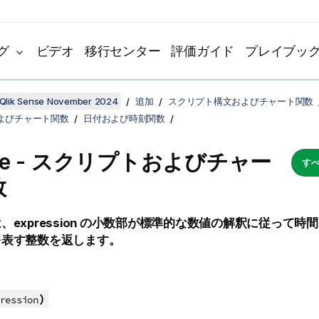
グ
ビデオ
移行センター
評価ガイド
プレイブッ
Qlik Sense November 2024
追加
スクリプト構文およびチャート関数
よびチャート関数
日付および時刻関数
ute - スクリプトおよびチャー
すべ
数
は、
expression
の小数部が標準的な数値の解釈に従って時間
を表す整数を返します。
)
ression