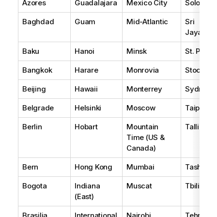
Azores
Guadalajara
Mexico City
Solomon 
Baghdad
Guam
Mid-Atlantic
Sri
Jayawar
Baku
Hanoi
Minsk
St. Peter
Bangkok
Harare
Monrovia
Stockho
Beijing
Hawaii
Monterrey
Sydney
Belgrade
Helsinki
Moscow
Taipei
Berlin
Hobart
Mountain
Tallinn
Time (US &
Canada)
Bern
Hong Kong
Mumbai
Tashkent
Bogota
Indiana
Muscat
Tbilisi
(East)
Brasilia
International
Nairobi
Tehran