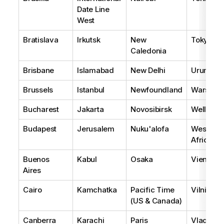
Date Line
West
Bratislava
Irkutsk
New
Tokyo
Caledonia
Brisbane
Islamabad
New Delhi
Urumqi
Brussels
Istanbul
Newfoundland
Warsaw
Bucharest
Jakarta
Novosibirsk
Wellingt
Budapest
Jerusalem
Nuku'alofa
West Cen
Africa
Buenos
Kabul
Osaka
Vienna
Aires
Cairo
Kamchatka
Pacific Time
Vilnius
(US & Canada)
Canberra
Karachi
Paris
Vladivos