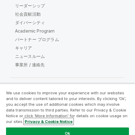
リーダーシップ
社会貢献活動
ダイバーシティ
Academic Program
パートナー プログラム
キャリア
ニュースルーム
事業所 / 連絡先
We use cookies to improve your experience with our websites
Qlik コミュニティ
and to deliver content tailored to your interests. By clicking ‘Ok’,
you accept the use of additional cookies which may involve
data transmission to third parties. Refer to our Privacy & Cookie
法的契約
製品規約
Legal Policies
Notice or click ‘More Information’ for details on cookie usage on
リーガルポリシー
利用規約
商標
our sites.
Privacy & Cookie Notice
Do Not Share My Info
Ok