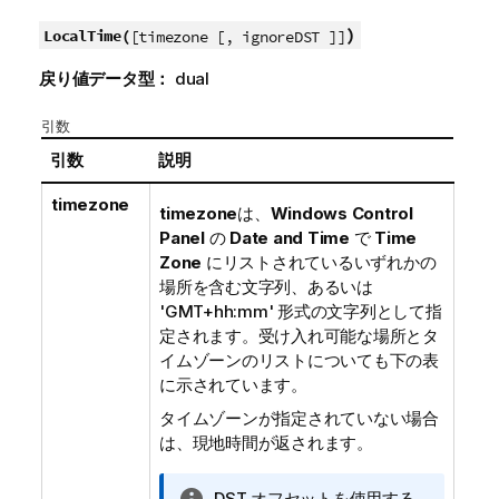
)
LocalTime(
[timezone [, ignoreDST ]]
戻り値データ型：
dual
引数
引数
説明
timezone
timezone
は、
Windows Control
Panel
の
Date and Time
で
Time
Zone
にリストされているいずれかの
場所を含む文字列、あるいは
'GMT+hh:mm' 形式の文字列として指
定されます。受け入れ可能な場所とタ
イムゾーンのリストについても下の表
に示されています。
タイムゾーンが指定されていない場合
は、現地時間が返されます。
情
DST オフセットを使用する