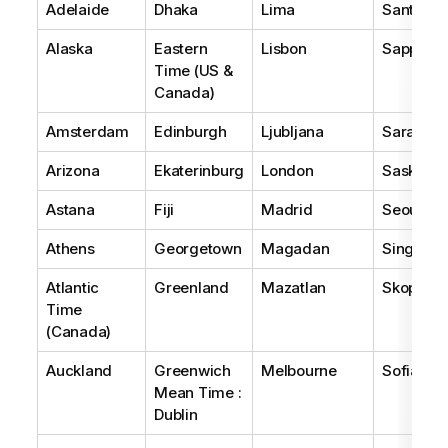
Adelaide
Dhaka
Lima
Santiago
Alaska
Eastern
Lisbon
Sapporo
Time (US &
Canada)
Amsterdam
Edinburgh
Ljubljana
Sarajevo
Arizona
Ekaterinburg
London
Saskatc
Astana
Fiji
Madrid
Seoul
Athens
Georgetown
Magadan
Singapor
Atlantic
Greenland
Mazatlan
Skopje
Time
(Canada)
Auckland
Greenwich
Melbourne
Sofia
Mean Time :
Dublin