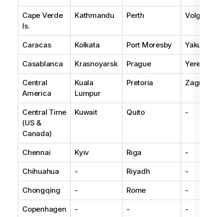
Cape Verde
Kathmandu
Perth
Volgogr
Is.
Caracas
Kolkata
Port Moresby
Yakutsk
Casablanca
Krasnoyarsk
Prague
Yerevan
Central
Kuala
Pretoria
Zagreb
America
Lumpur
Central Time
Kuwait
Quito
-
(US &
Canada)
Chennai
Kyiv
Riga
-
Chihuahua
-
Riyadh
-
Chongqing
-
Rome
-
Copenhagen
-
-
-