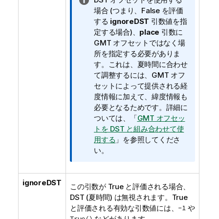
報
場合 (つまり、
False
を評価
メ
する
ignoreDST
引数値を指
モ
定する場合)、
place
引数に
GMT オフセットではなく場
所を指定する必要がありま
す。これは、夏時間に合わせ
て調整するには、GMT オフ
セットによって提供される経
度情報に加えて、緯度情報も
必要となるためです。詳細に
ついては、「
GMT オフセッ
トを DST と組み合わせて使
用する
」を参照してくださ
い。
ignoreDST
この引数が
True
と評価される場合、
DST
(夏時間) は無視されます。
True
と評価される有効な引数値には、
-1
や
True()
などがあります。