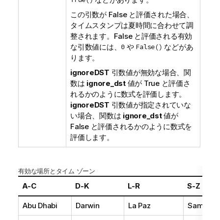
この引数が
False
と評価された場合、
タイムスタンプは夏時間に合わせて調
整されます。
False
と評価される有効
な引数値には、
0
や
False()
などがあ
ります。
ignoreDST
引数値が無効な場合、関
数は
ignore_dst
値が
True
と評価さ
れるかのように数式を評価します。
ignoreDST
引数値が指定されていな
い場合、関数は
ignore_dst
値が
False
と評価されるかのように数式を
評価します。
有効な場所とタイム ゾーン
A-C
D-K
L-R
S-Z
Abu Dhabi
Darwin
La Paz
Samoa