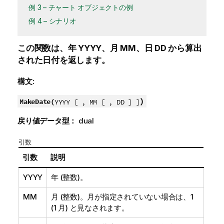
例 3 – チャート オブジェクトの例
例 4 – シナリオ
この関数は、年
YYYY
、月
MM
、日
DD
から算出
された日付を返します。
構文:
)
MakeDate(
YYYY [ , MM [ , DD ] ]
戻り値データ型：
dual
引数
引数
説明
YYYY
年 (整数)。
MM
月 (整数)。月が指定されていない場合は、1
(1 月) と見なされます。