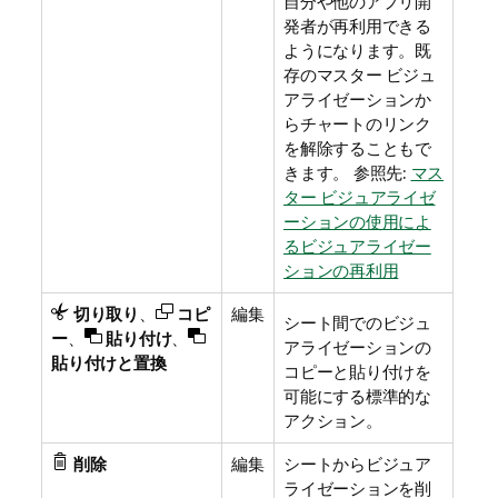
自分や他のアプリ開
発者が再利用できる
ようになります。既
存のマスター ビジュ
アライゼーションか
らチャートのリンク
を解除することもで
きます。
参照先:
マス
ター ビジュアライゼ
ーションの使用によ
るビジュアライゼー
ションの再利用
切り取り
、
コピ
編集
シート間でのビジュ
ー
、
貼り付け
、
アライゼーションの
貼り付けと置換
コピーと貼り付けを
可能にする標準的な
アクション。
削除
編集
シートからビジュア
ライゼーションを削