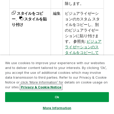
除します。
スタイルをコピ
編集
ビジュアライゼーシ
ー
、
スタイルを貼
ョンのカスタム スタ
り付け
イルをコピーし、別
のビジュアライゼー
ションに貼り付けま
す。
参照先:
ビジュア
ライゼーションのス
タイルをコピーして
貼り付ける
We use cookies to improve your experience with our websites
and to deliver content tailored to your interests. By clicking ‘Ok’,
you accept the use of additional cookies which may involve
data transmission to third parties. Refer to our Privacy & Cookie
インサイト アドバイザー
Notice or click ‘More Information’ for details on cookie usage on
our sites.
Privacy & Cookie Notice
インサイト アドバイザー
をクリックして
インサイト ア
Ok
ドバイザー
検索と
Insight Advisor 分析タイプ
にアクセ
スします。Insights の検索項目から質問して、
インサイ
More Information
ト アドバイザー
検索を使用してビジュアライゼーション