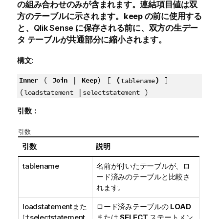
の組み合わせのみが含まれます。連結項目値は双
方のテーブルに示されます。
keep
の前に使用する
と、
Qlik Sense
に保存される前に、双方の生デー
タ テーブルが共通部分に縮小されます。
構文:
(
|
) [
(
)
]
Inner
Join
Keep
tablename
(
|
)
loadstatement
selectstatement
引数：
引数
引数
説明
tablename
名前が付いたテーブルが、ロ
ード済みのテーブルと比較さ
れます。
loadstatement
また
ロード済みテーブルの
LOAD
は
selectstatement
または
SELECT
ステートメン