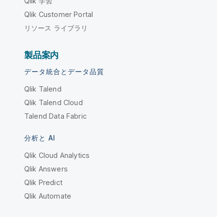
Qlik 学習
Qlik Customer Portal
リソース ライブラリ
製品案内
データ統合とデータ品質
Qlik Talend
Qlik Talend Cloud
Talend Data Fabric
分析と AI
Qlik Cloud Analytics
Qlik Answers
Qlik Predict
Qlik Automate