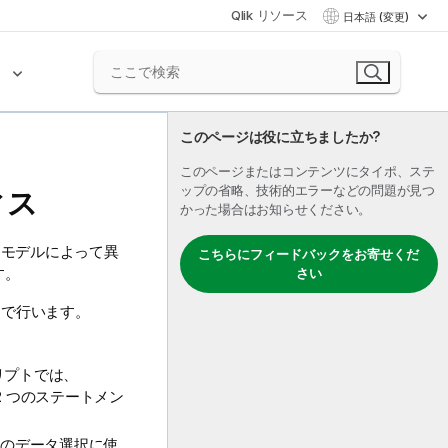
Qlik リソース
日本語 (変更)
ク
このページは役に立ちましたか?
このページまたはコンテンツにタイポ、ステ
ップの省略、技術的エラーなどの問題が見つ
ィス
かった場合はお知らせください。
 モデルによって異
こちらにフィードバックをお寄せくだ
す。
さい
スで行います。
リプトでは、
 つのステートメン
のデータ選択に使