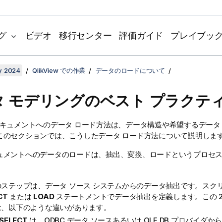
グ
ビデオ
移行センター
評価ガイド
プレイブッ
y 2024
QlikView での作業
データのロードについて
タ モデリングのベスト プラクテ
キュメントへのデータ ロード方法は、データ構造や希望するデータ
このセクションでは、こうしたデータ ロード方法について説明しま
ュメントへのデータのロードは、抽出、変換、ロードというプロセ
のステップは、データ ソース システムからのデータ抽出です。スク
CT
または
LOAD
ステートメントでデータ抽出を定義します。この 2
は、以下のような違いがあります。
SELECT
は、
ODBC
データ ソースあるいは
OLE DB
プロバイダから