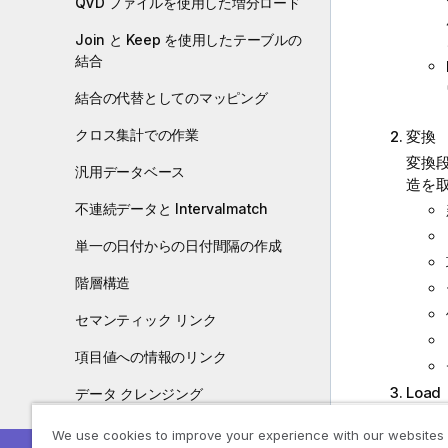
QVD ファイルを使用した増分ロード
Join と Keep を使用したテーブルの
結合
結合の代替としてのマッピング
クロス集計での作業
変換
変換
汎用データベース
造を
不連続データと Intervalmatch
単一の日付からの日付間隔の作成
階層構造
セマンティック リンク
項目値への情報のリンク
Load
データ クレンジング
最終
We use cookies to improve your experience with our websites
スクリプトからの VBScript 関数の呼び
す。