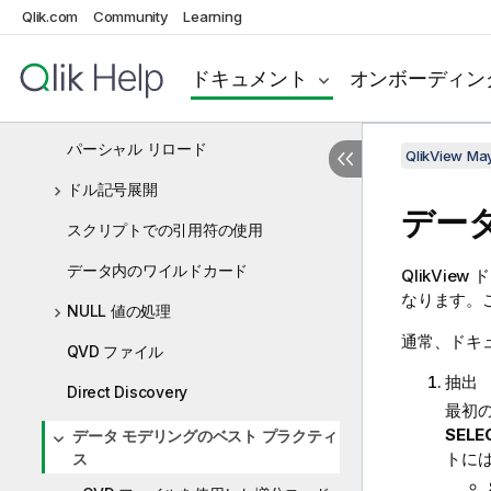
項目名の変更
Qlik.com
Community
Learning
テーブルの連結
ドキュメント
オンボーディン
事前にロードされているテーブルからの
データのロード
パーシャル リロード
QlikView Ma
ドル記号展開
デー
スクリプトでの引用符の使用
データ内のワイルドカード
QlikView
ド
なります。
NULL 値の処理
通常、ドキ
QVD ファイル
抽出
Direct Discovery
最初
SELE
データ モデリングのベスト プラクティ
トに
ス