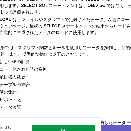
用します。
SELECT
SQL
ステートメントは、
QlikView
ではなく、デ
よって評価されます。
LOAD
は、ファイルやスクリプトで定義されたデータ、以前にロー
ウェブページ、後続の
SELECT
ステートメントの結果からロードさ
自動的に生成されたデータのロードに使用します。
段階では、スクリプト関数とルールを使用してデータを操作し、目的
取得します。標準的な操作は以下のとおりです。
新しい値の計算
コード化された値の変換
項目名の変更
テーブルの結合
値の集計
ピボット化
データ検証
段階として、スクリプトを実行し、ドキュメントに定義したデータ 
 and to
Ok