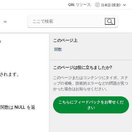
Qlik リソース
日本語 (変更)
ク
このページ上
関数
このページは役に立ちましたか?
されます。
このページまたはコンテンツにタイポ、ステ
ップの省略、技術的エラーなどの問題が見つ
かった場合はお知らせください。
こちらにフィードバックをお寄せくだ
、関数は
NULL
を返
さい