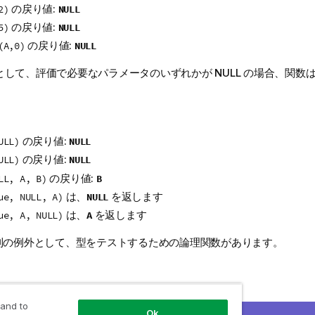
の戻り値:
NULL
2)
の戻り値:
NULL
5)
の戻り値:
NULL
(A,0)
として、評価で必要なパラメータのいずれかが
NULL
の場合、関数
。
の戻り値:
NULL
ULL)
の戻り値:
NULL
ULL)
の戻り値:
B
LL, A, B)
は、
を返します
NULL
ue, NULL, A)
は、
を返します
A
ue, A, NULL)
規則の例外として、型をテストするための論理関数があります。
は True (
) を返します
-1
l(NULL)
 and to
は False (
) を返します
Ok
0
(NULL)