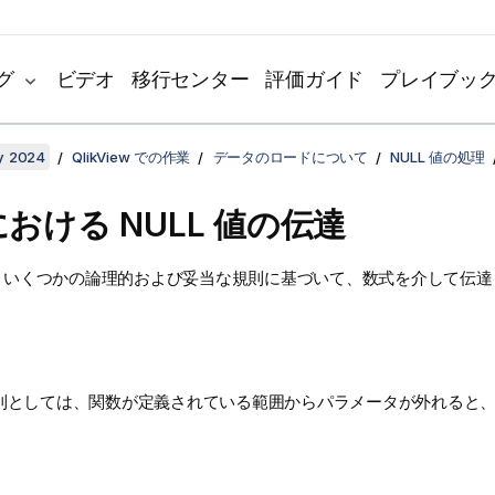
グ
ビデオ
移行センター
評価ガイド
プレイブッ
y 2024
QlikView での作業
データのロードについて
NULL 値の処理
における
NULL
値の伝達
いくつかの論理的および妥当な規則に基づいて、数式を介して伝達
則としては、関数が定義されている範囲からパラメータが外れると