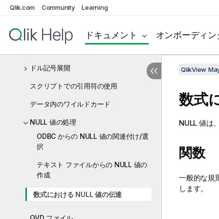
テーブルの連結
Qlik.com
Community
Learning
事前にロードされているテーブルからの
データのロード
ドキュメント
オンボーディン
パーシャル リロード
ドル記号展開
QlikView Ma
スクリプトでの引用符の使用
数式
データ内のワイルドカード
NULL 値の処理
NULL
値は、
ODBC からの NULL 値の関連付け/選
択
関数
テキスト ファイルからの NULL 値の
作成
一般的な規
します。
数式における NULL 値の伝達
QVD ファイル