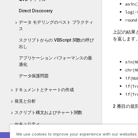
asin(
Direct Discovery
log(-
round
データ モデリングのベスト プラクティ
ス
上記の結果
を返します
スクリプトからの VBScript 関数の呼び
出し
アプリケーション パフォーマンスの最
sin(N
適化
chr(N
データ保護問題
if(NU
if(Tr
ドキュメントとチャートの作成
if(Tr
発見と分析
2 番目の
スクリプト構文およびチャート関数
セキュリティ
isnul
We use cookies to improve your experience with our websites
よくある質問
isnum