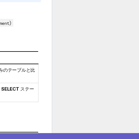
)
ment
みのテーブルと比
は
SELECT
ステー