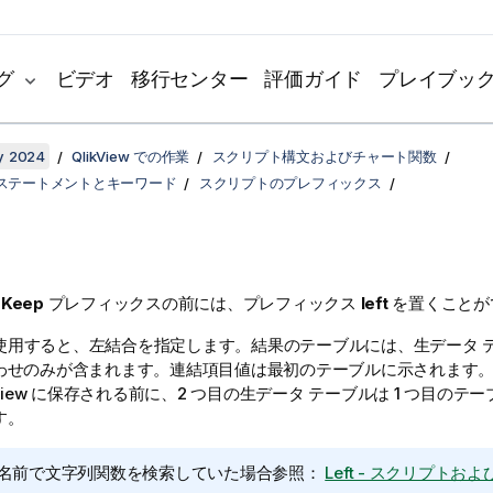
グ
ビデオ
移行センター
評価ガイド
プレイブッ
y 2024
QlikView での作業
スクリプト構文およびチャート関数
ステートメントとキーワード
スクリプトのプレフィックス
び
Keep
プレフィックスの前には、プレフィックス
left
を置くことが
使用すると、左結合を指定します。結果のテーブルには、生データ 
わせのみが含まれます。連結項目値は最初のテーブルに示されます
View
に保存される前に、2 つ目の生データ テーブルは 1 つ目のテ
す。
名前で文字列関数を検索していた場合参照：
Left - スクリプトお