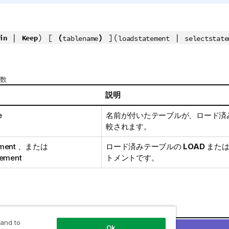
|
) [
(
)
](
|
in
Keep
tablename
loadstatement
selectstate
引数
説明
e
名前が付いたテーブルが、ロード済
較されます。
ment
、または
ロード済みテーブルの
LOAD
また
tement
トメントです。
 and to
Ok