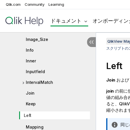
Qlik.com
Community
Learning
Generic
Hierarchy
ドキュメント
オンボーディン
HierarchyBelongsTo
Image_Size
QlikView Ma
スクリプトの
Info
Inner
Left
Inputfield
Join
およ
IntervalMatch
join
の前に
Join
値の組み合
ると、
Qlik
Keep
縮小されま
Left
情
同じ
Mapping