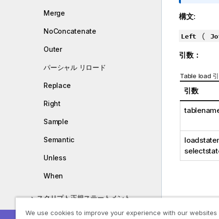
報
メ
Merge
構文:
モ
NoConcatenate
(
Left
Jo
Outer
引数：
パーシャル リロード
Table load 
Replace
引数
Right
tablenam
Sample
loadstate
Semantic
selectsta
Unless
When
スクリプト正規ステートメント
Example 1A
We use cookies to improve your experience with our websites
スクリプト変数