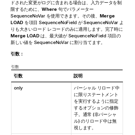
ドされた変更がログに含まれる場合は、入力データを制
限するために、
Where
句でパラメーター
SequenceNoVar
を使用できます。その後、
Merge
LOAD
を項目
SequenceNoField
が
SequenceNoVar
よ
りも大きいロード レコードのみに適用します。完了時に
Merge
LOAD
は、最大値が
SequenceNoField
項目の
新しい値を
SequenceNoVar
に割り当てます。
引数：
引数
引数
説明
only
パーシャル リロード中
に限りステートメント
を実行するように指定
するオプションの修飾
子。通常 (非パーシャ
ル) のリロード中は無
視します。