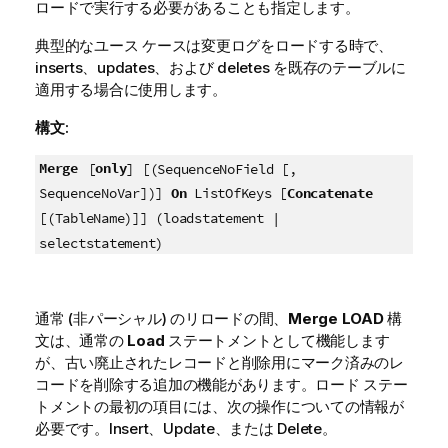
ロードで実行する必要があることも指定します。
典型的なユース ケースは変更ログをロードする時で、
inserts
、
updates
、および
deletes
を既存のテーブルに
適用する場合に使用します。
構文:
Merge
only
[
] [(SequenceNoField [,
SequenceNoVar])]
On
ListOfKeys [
Concatenate
[(TableName)]] (loadstatement |
selectstatement)
通常 (非パーシャル) のリロードの間、
Merge
LOAD
構
文は、通常の
Load
ステートメントとして機能します
が、古い廃止されたレコードと削除用にマーク済みのレ
コードを削除する追加の機能があります。ロード ステー
トメントの最初の項目には、次の操作についての情報が
必要です。
Insert
、
Update
、または
Delete
。