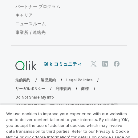
パートナー プログラム
キャリア
ニュースルーム
事業所 / 連絡先
Qlik コミュニティ
法的契約
製品規約
Legal Policies
リーガルポリシー
利用規約
商標
Do Not Share My Info
Copyright © 1993-2026 QlikTech International AB.無断複写・
転載を禁じます。
We use cookies to improve your experience with our websites
and to deliver content tailored to your interests. By clicking ‘Ok’,
you accept the use of additional cookies which may involve
data transmission to third parties. Refer to our Privacy & Cookie
分析の近代化プログラムに参加する
Notice or click ‘More Information’ for details on cookie usage on