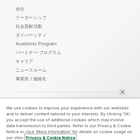
会社
リーダーシップ
社会貢献活動
ダイバーシティ
Academic Program
パートナー プログラム
キャリア
ニュースルーム
事業所 / 連絡先
We use cookies to improve your experience with our websites
Qlik コミュニティ
and to deliver content tailored to your interests. By clicking ‘Ok’,
you accept the use of additional cookies which may involve
data transmission to third parties. Refer to our Privacy & Cookie
法的契約
製品規約
Legal Policies
Notice or click ‘More Information’ for details on cookie usage on
リーガルポリシー
利用規約
商標
our sites.
Privacy & Cookie Notice