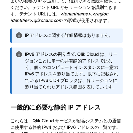
まいの地域の IP を追加して、信頼できる接続を確保して
r
ください。テナント URL からリージョンを識別できま
n
す。テナント URL には、
<tenantname>.<region-
m
identifier>.qlikcloud.com
の形式が使用されます。
e
n
t
情
IP アドレスに関する詳細情報はありません。
に
報
関
メ
す
情
IPv6 アドレスの割り当て:
Qlik Cloud
は、リー
モ
る
報
ジョンごとに単一の共有静的アドレスではな
注
メ
く、個々のコンピュート インスタンスに一意の
意
モ
IPv6 アドレスを割り当てます。以下に記載され
ている IPv6 CIDR ブロックは、各リージョンに
割り当てられたアドレス範囲を表しています。
一般的に必要な静的 IP アドレス
これらは、
Qlik Cloud
サービスが顧客システムとの通信
に使用する静的 IPv4 および IPv6 アドレスの一覧です。