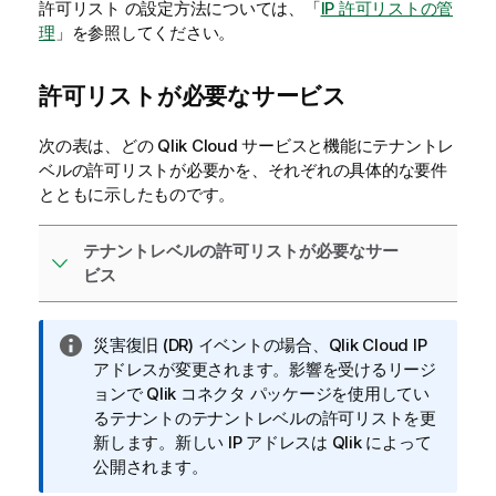
許可リスト の設定方法については、「
IP 許可リストの管
理
」を参照してください。
許可リストが必要なサービス
次の表は、どの
Qlik Cloud
サービスと機能にテナントレ
ベルの許可リストが必要かを、それぞれの具体的な要件
とともに示したものです。
テナントレベルの許可リストが必要なサー
ビス
情
災害復旧 (DR) イベントの場合、
Qlik Cloud
IP
報
アドレスが変更されます。影響を受けるリージ
メ
ョンで
Qlik
コネクタ パッケージを使用してい
モ
るテナントのテナントレベルの許可リストを更
新します。新しい IP アドレスは
Qlik
によって
公開されます。