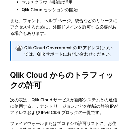
マルチクラウド機能の活用
Qlik Cloud
セッションの開始
また、フォント、ヘルプ ページ、統合などのリソースに
アクセスするために、外部ドメインを許可する必要があ
る場合もあります。
Q
Qlik Cloud Government
の IP アドレスについ
l
ては、
Qlik
サポートにお問い合わせください。
i
k
Qlik Cloud
C
からのトラフィッ
l
クの許可
o
u
d
次の表は、
Qlik Cloud
サービスが顧客システムとの通信
G
に使用する、テナント リージョンごとの地域の静的 IPv4
o
アドレスおよび IPv6 CIDR ブロックの一覧です。
v
ファイアウォールまたはプロキシの許可リストに、お住
e