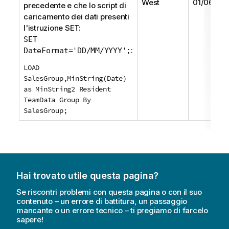
West
01/06/201
precedente e che lo script di
caricamento dei dati presenti
l'istruzione
SET
:
SET
:
DateFormat='DD/MM/YYYY';
LOAD
SalesGroup,MinString(Date)
as MinString2 Resident
TeamData Group By
SalesGroup;
Hai trovato utile questa pagina?
Se riscontri problemi con questa pagina o con il suo
contenuto – un errore di battitura, un passaggio
mancante o un errore tecnico – ti pregiamo di farcelo
sapere!