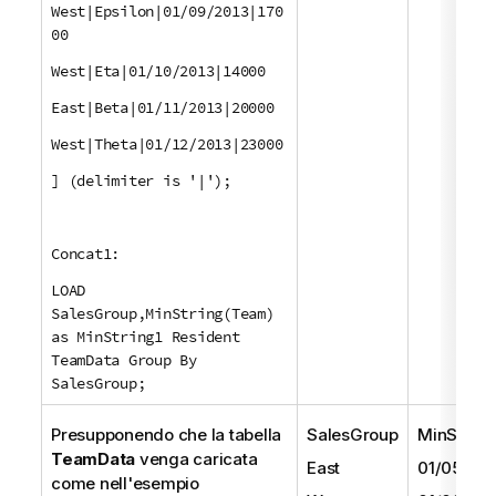
West|Epsilon|01/09/2013|170
00
West|Eta|01/10/2013|14000
East|Beta|01/11/2013|20000
West|Theta|01/12/2013|23000
] (delimiter is '|');
Concat1:
LOAD
SalesGroup,MinString(Team)
as MinString1 Resident
TeamData Group By
SalesGroup;
Presupponendo che la tabella
SalesGroup
MinString
TeamData
venga caricata
East
01/05/201
come nell'esempio