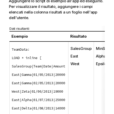
Aggiungere lo script di esempio all'app ed eseguirlo.
Per visualizzare il risultato, aggiungere i campi
elencati nella colonna risultati a un foglio nell'app
dell'utente.
Dati risultanti
Esempio
Risultato
SalesGroup
MinString
TeamData:
East
Alpha
LOAD * inline [
West
Epsilon
SalesGroup|Team|Date|Amount
East|Gamma|01/05/2013|20000
East|Gamma|02/05/2013|20000
West|Zeta|01/06/2013|19000
East|Alpha|01/07/2013|25000
East|Delta|01/08/2013|14000