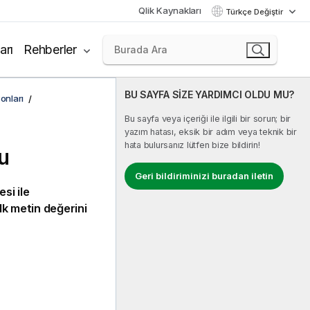
Qlik Kaynakları
Türkçe Değiştir
arı
Rehberler
BU SAYFA SİZE YARDIMCI OLDU MU?
onları
Bu sayfa veya içeriği ile ilgili bir sorun; bir
yazım hatası, eksik bir adım veya teknik bir
hata bulursanız lütfen bize bildirin!
u
Geri bildiriminizi buradan iletin
si ile
ilk metin değerini