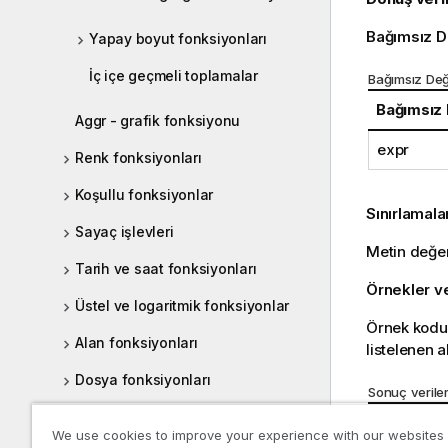
Bağımsız D
Yapay boyut fonksiyonları
İç içe geçmeli toplamalar
Bağımsız Değ
Bağımsız
Aggr - grafik fonksiyonu
expr
Renk fonksiyonları
Koşullu fonksiyonlar
Sınırlamala
Sayaç işlevleri
Metin değe
Tarih ve saat fonksiyonları
Örnekler v
Üstel ve logaritmik fonksiyonlar
Örnek kodu 
Alan fonksiyonları
listelenen 
Dosya fonksiyonları
Sonuç veriler
Finansal fonksiyonlar
Örnek
We use cookies to improve your experience with our websites