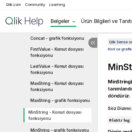
İstatistiksel test fonksiyonları
Qlik.com
Community
Learning
Dize toplama işlevleri
Belgeler
Ürün Bilgileri ve Tanıt
Concat - Komut dosyası
fonksiyonu
Concat - grafik fonksiyonu
Qlik Sense 
FirstValue - Komut dosyası
Kod ve grafik
fonksiyonu
MinSt
LastValue - Komut dosyası
fonksiyonu
MinString(
MaxString - Komut dosyası
tanımlandığ
fonksiyonu
döndürür.
MaxString - grafik fonksiyonu
Söz Dizimi
MinString - Komut dosyası
fonksiyonu
MinString 
MinString - grafik fonksiyonu
Dönüş veril