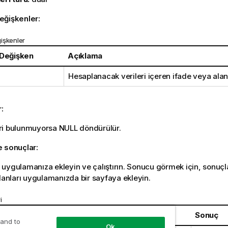
eğişkenler:
işkenler
 Değişken
Açıklama
Hesaplanacak verileri içeren ifade veya alan
r:
ri bulunmuyorsa
NULL
döndürülür.
e sonuçlar:
uygulamanıza ekleyin ve çalıştırın. Sonucu görmek için, sonuç
alanları uygulamanızda bir sayfaya ekleyin.
i
Sonuç
 and to
Ok