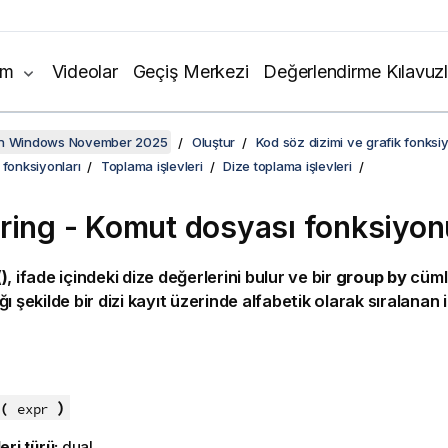
ım
Videolar
Geçiş Merkezi
Değerlendirme Kılavuzl
on Windows November 2025
Oluştur
Kod söz dizimi ve grafik fonksiy
 fonksiyonları
Toplama işlevleri
Dize toplama işlevleri
ring - Komut dosyası fonksiyon
)
, ifade içindeki dize değerlerini bulur ve bir
group by
cümle
ı şekilde bir dizi kayıt üzerinde alfabetik olarak sıralanan 
:
)
(
expr
eri türü:
dual