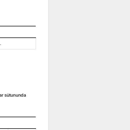
.
lar sütununda