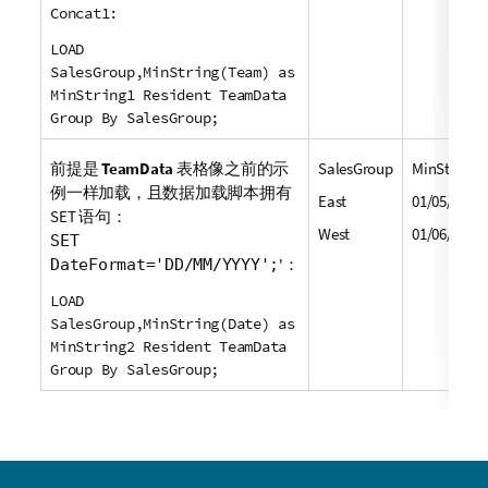
Concat1:
LOAD
SalesGroup,MinString(Team) as
MinString1 Resident TeamData
Group By SalesGroup;
前提是
TeamData
表格像之前的示
SalesGroup
MinString2
例一样加载，且数据加载脚本拥有
East
01/05/2013
SET
语句：
West
01/06/2013
SET
'：
DateFormat='DD/MM/YYYY';
LOAD
SalesGroup,MinString(Date) as
MinString2 Resident TeamData
Group By SalesGroup;