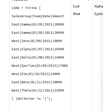
East
Alpha
LOAD * inline [
West
Epsilon
SalesGroup|Team|Date|Amount
East|Gamma|01/05/2013|20000
East|Gamma|02/05/2013|20000
West|Zeta|01/06/2013|19000
East|Alpha|01/07/2013|25000
East|Delta|01/08/2013|14000
West|Epsilon|01/09/2013|17000
West|Eta|01/10/2013|14000
East|Beta|01/11/2013|20000
West|Theta|01/12/2013|23000
] (delimiter is '|');